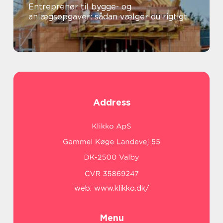
Entreprenør til bygge- og
anlægsopgaver: sådan vælger du rigtigt
Address
web:
www.klikko.dk/
Menu