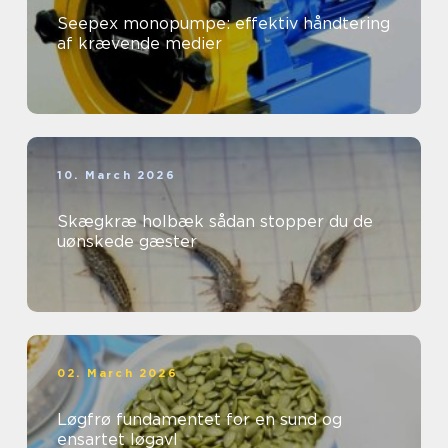
Seepex monopumpe: effektiv håndtering
af krævende medier
10. March 2026
Skægkræ holbæk sådan stopper du de
uønskede gæster
02. March 2026
Løgfrø fundamentet for en sund og
ensartet løgavl