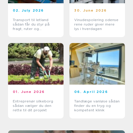
02. July 2026
30. June 2026
Transport til letland
Vinudespolering odense
sådan får du styr på
rene ruder giver mere
fragt, ruter og
lys i hverdagen
leveringssikkerhed
01. June 2026
06. April 2026
Entreprenør silkeborg
Tandlæge vanløse sådan
sådan vælger du den
finder du en tryg og
rette til dit projekt
kompetent klinik