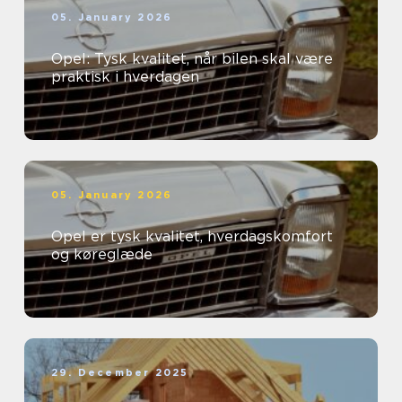
05. January 2026
Opel: Tysk kvalitet, når bilen skal være
praktisk i hverdagen
05. January 2026
Opel er tysk kvalitet, hverdagskomfort
og køreglæde
29. December 2025