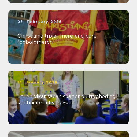
03. February 2026
Christiania trøjer mere end bare
fodboldmerch
31. January 2026
Lej en vikar sådan skaber du tryghed og
kontinuitet i hverdagen