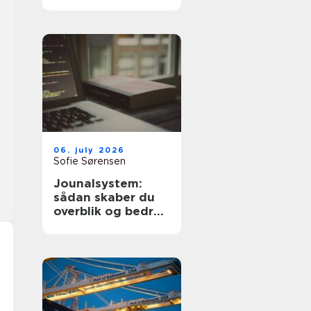
dyre fejl
06. july 2026
Sofie Sørensen
Jounalsystem:
sådan skaber du
overblik og bedre
patientforløb