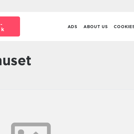
-
ADS
ABOUT US
COOKIE
dk
huset