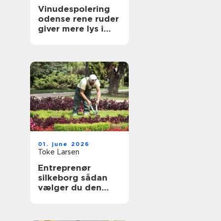
Vinudespolering
odense rene ruder
giver mere lys i
hverdagen
01. june 2026
Toke Larsen
Entreprenør
silkeborg sådan
vælger du den
rette til dit projekt