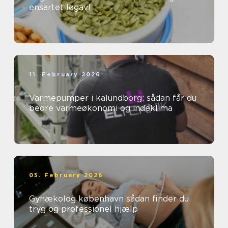
ensartet løgavl
11. February 2026
Varmepumper i kalundborg: sådan får du
bedre varmeøkonomi og indeklima
05. February 2026
Gynækolog københavn sådan finder du
tryg og professionel hjælp