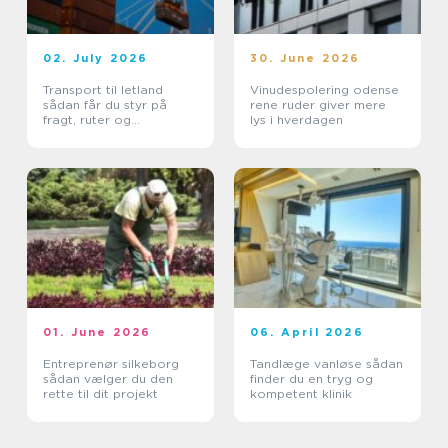
02. July 2026
30. June 2026
Transport til letland
Vinudespolering odense
sådan får du styr på
rene ruder giver mere
fragt, ruter og
lys i hverdagen
leveringssikkerhed
01. June 2026
06. April 2026
Entreprenør silkeborg
Tandlæge vanløse sådan
sådan vælger du den
finder du en tryg og
rette til dit projekt
kompetent klinik