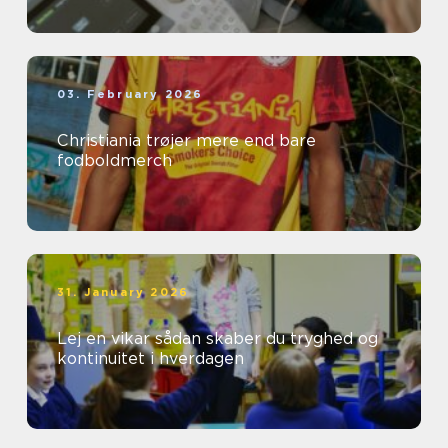
03. February 2026
Christiania trøjer mere end bare
fodboldmerch
31. January 2026
Lej en vikar sådan skaber du tryghed og
kontinuitet i hverdagen