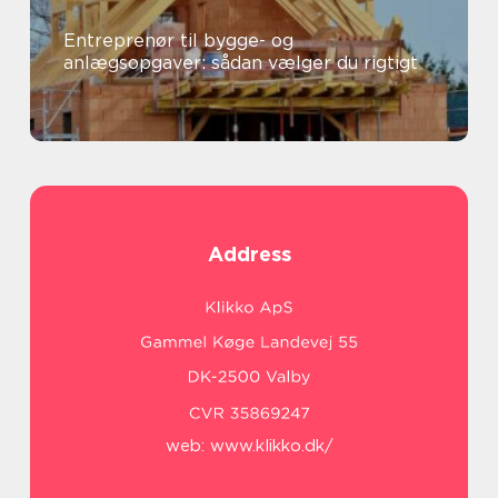
Entreprenør til bygge- og
anlægsopgaver: sådan vælger du rigtigt
Address
web:
www.klikko.dk/