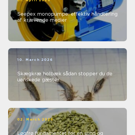
01. April 2026
Seepex monopumpe: effektiv håndtering
af krævende medier
10. March 2026
Skægkræ holbæk sådan stopper du de
uønskede gæster
02. March 2026
Løgfrø fundamentet for en sund og