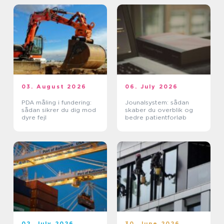
03. August 2026
06. July 2026
PDA måling i fundering:
Jounalsystem: sådan
sådan sikrer du dig mod
skaber du overblik og
dyre fejl
bedre patientforløb
02. July 2026
30. June 2026