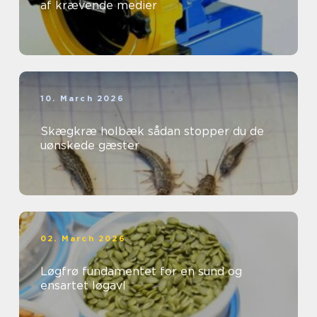
af krævende medier
10. March 2026
Skægkræ holbæk sådan stopper du de
uønskede gæster
02. March 2026
Løgfrø fundamentet for en sund og
ensartet løgavl