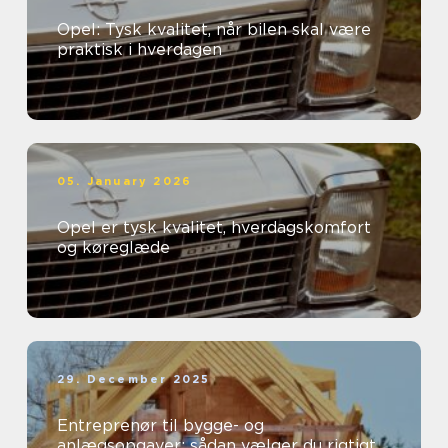
Opel: Tysk kvalitet, når bilen skal være
praktisk i hverdagen
05. January 2026
Opel er tysk kvalitet, hverdagskomfort
og køreglæde
29. December 2025
Entreprenør til bygge- og
anlægsopgaver: sådan vælger du rigtigt