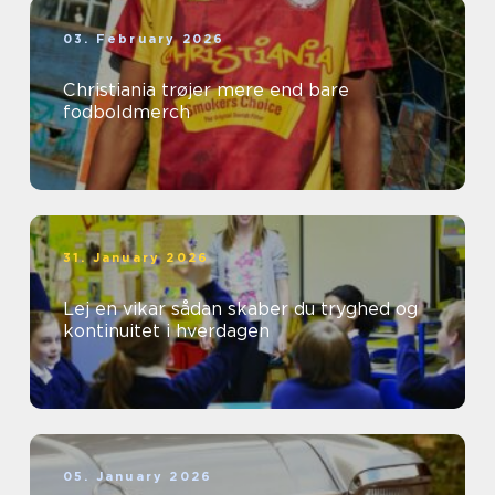
03. February 2026
Christiania trøjer mere end bare
fodboldmerch
31. January 2026
Lej en vikar sådan skaber du tryghed og
kontinuitet i hverdagen
05. January 2026