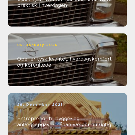
praktisk i hverdagen
05. January 2026
Opel er tysk kvalitet, hverdagskomfort
og køreglæde
29. December 2025
Entreprenør til bygge- og
anlægsopgaver: sådan vælger du rigtigt