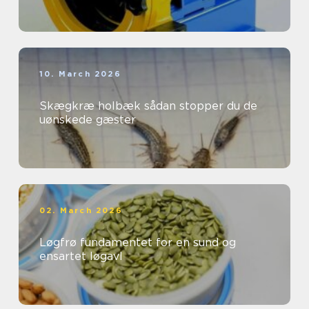
10. March 2026
Skægkræ holbæk sådan stopper du de
uønskede gæster
02. March 2026
Løgfrø fundamentet for en sund og
ensartet løgavl