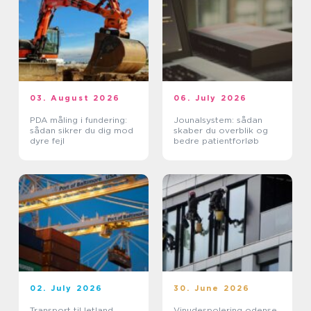
03. August 2026
06. July 2026
PDA måling i fundering:
Jounalsystem: sådan
sådan sikrer du dig mod
skaber du overblik og
dyre fejl
bedre patientforløb
02. July 2026
30. June 2026
Transport til letland
Vinudespolering odense