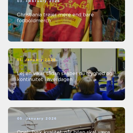
03. February 2026
Christiania trøjer mere end bare
fodboldmerch
31. January 2026
Lej en vikar sådan skaber du tryghed og
kontinuitet i hverdagen
05. January 2026
Opel: Tysk kvalitet, når bilen skal være