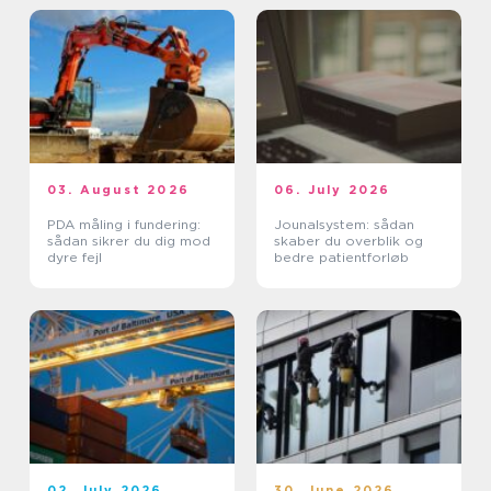
03. August 2026
06. July 2026
PDA måling i fundering:
Jounalsystem: sådan
sådan sikrer du dig mod
skaber du overblik og
dyre fejl
bedre patientforløb
02. July 2026
30. June 2026