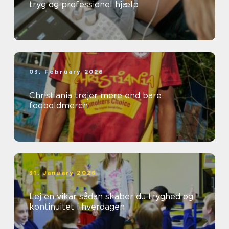
tryg og professionel hjælp
03. February 2026
Christiania trøjer mere end bare
fodboldmerch
31. January 2026
Lej en vikar sådan skaber du tryghed og
kontinuitet i hverdagen