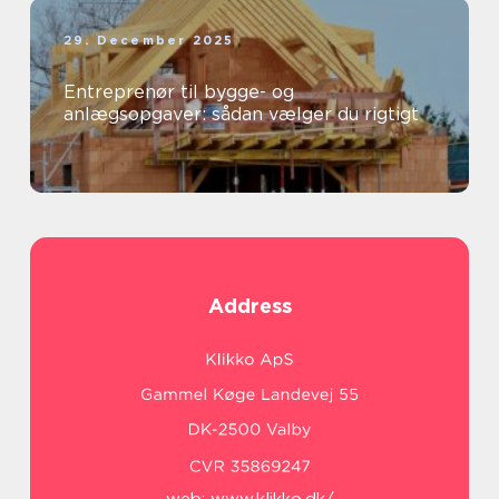
29. December 2025
Entreprenør til bygge- og
anlægsopgaver: sådan vælger du rigtigt
Address
web:
www.klikko.dk/