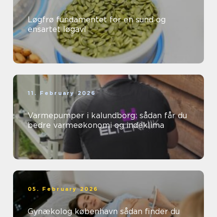
Løgfrø fundamentet for en sund og
ensartet løgavl
11. February 2026
Varmepumper i kalundborg: sådan får du
bedre varmeøkonomi og indeklima
05. February 2026
Gynækolog københavn sådan finder du