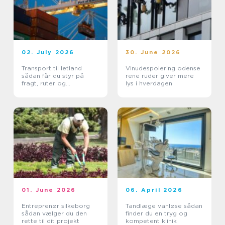
02. July 2026
30. June 2026
Transport til letland
Vinudespolering odense
sådan får du styr på
rene ruder giver mere
fragt, ruter og
lys i hverdagen
leveringssikkerhed
01. June 2026
06. April 2026
Entreprenør silkeborg
Tandlæge vanløse sådan
sådan vælger du den
finder du en tryg og
rette til dit projekt
kompetent klinik