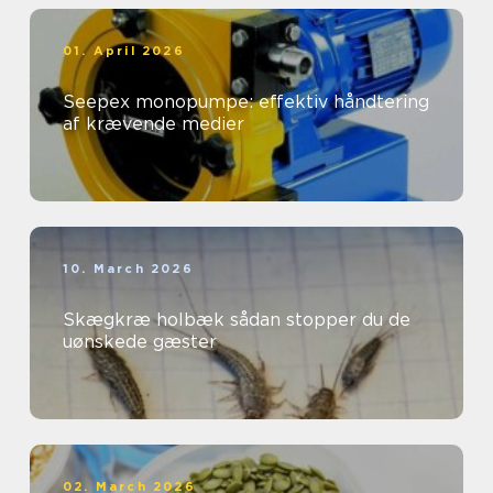
01. April 2026
Seepex monopumpe: effektiv håndtering
af krævende medier
10. March 2026
Skægkræ holbæk sådan stopper du de
uønskede gæster
02. March 2026