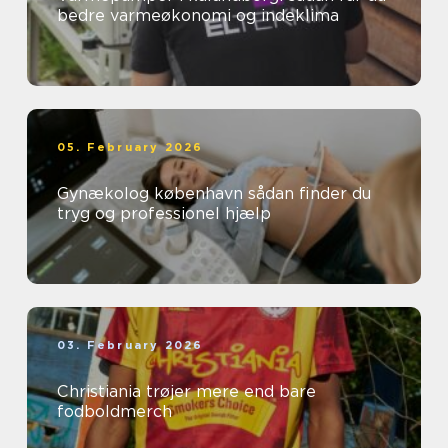
bedre varmeøkonomi og indeklima
05. February 2026
Gynækolog københavn sådan finder du
tryg og professionel hjælp
03. February 2026
Christiania trøjer mere end bare
fodboldmerch