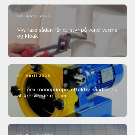
03. April 2026
Vvs faxe sådan får du styr på vand, varme
og kloak
01. April 2026
Seepex monopumpe: effektiv håndtering
af krævende medier