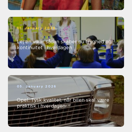
31. January 2026
Lej en vikar sådan skaber du tryghed og
kontinuitet i hverdagen
05. January 2026
Opel: Tysk kvalitet, når bilen skal være
praktisk i hverdagen