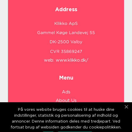
Address
web:
www.klikko.dk/
Menu
Ads
About Us
Cookies
På vores website bruges cookies til at huske dine
indstillinger, statistik og personalisering af indhold og
Contact
annoncer. Denne information deles med tredjepart. Ved
Sitemap
fortsat brug af websiden godkender du cookiepolitikken.