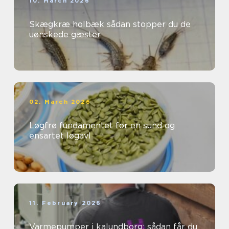
10. March 2026
Skægkræ holbæk sådan stopper du de
uønskede gæster
02. March 2026
Løgfrø fundamentet for en sund og
ensartet løgavl
11. February 2026
Varmepumper i kalundborg: sådan får du