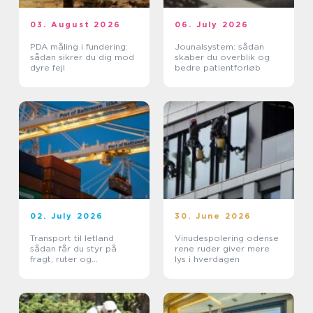
03. August 2026
06. July 2026
PDA måling i fundering:
Jounalsystem: sådan
sådan sikrer du dig mod
skaber du overblik og
dyre fejl
bedre patientforløb
02. July 2026
30. June 2026
Transport til letland
Vinudespolering odense
sådan får du styr på
rene ruder giver mere
fragt, ruter og
lys i hverdagen
leveringssikkerhed