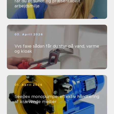
får du et sundt og præsentabelt
arbejdsmiljø
03. April 2026
Vvs faxe sådan får du styr på vand, varme
og kloak
01. April 2026
Seepex monopumpe: effektiv håndtering
af krævende medier