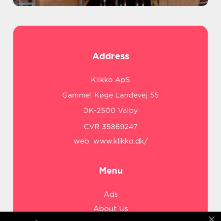
Address
web:
www.klikko.dk/
Menu
Ads
About Us