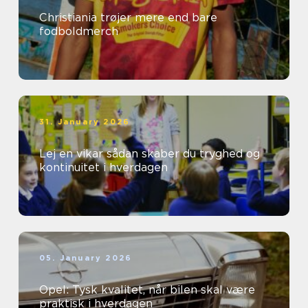
Christiania trøjer mere end bare
fodboldmerch
31. January 2026
Lej en vikar sådan skaber du tryghed og
kontinuitet i hverdagen
05. January 2026
Opel: Tysk kvalitet, når bilen skal være
praktisk i hverdagen