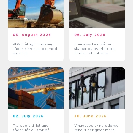
03. August 2026
06. July 2026
PDA måling i fundering:
Jounalsystem: sådan
sådan sikrer du dig mod
skaber du overblik og
dyre fejl
bedre patientforløb
02. July 2026
30. June 2026
Transport til letland
Vinudespolering odense
sådan får du styr på
rene ruder giver mere