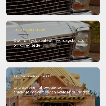
05. January 2026
Opel er tysk kvalitet, hverdagskomfort
og køreglæde
29. December 2025
Entreprenør til bygge- og
anlægsopgaver: sådan vælger du rigtigt