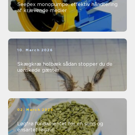
Seepex monopumpe: effektiv håndtering
af krævende medier
10. March 2026
Skægkræ holbæk sådan stopper du de
uønskede gæster
02. March 2026
Løgfrø fundamentet for en sund og
ensartet løgavl