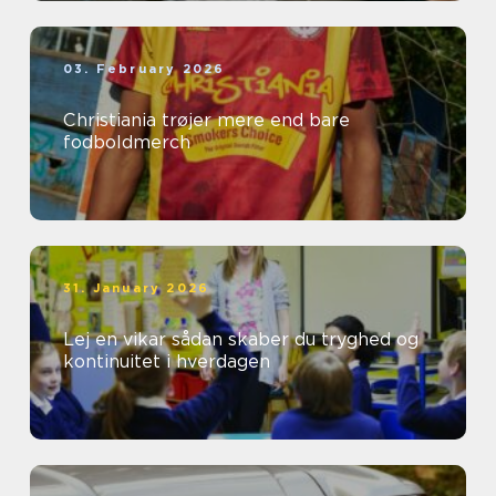
03. February 2026
Christiania trøjer mere end bare
fodboldmerch
31. January 2026
Lej en vikar sådan skaber du tryghed og
kontinuitet i hverdagen