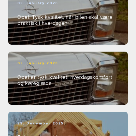
05. January 2026
Opel: Tysk kvalitet, når bilen skal være
praktisk i hverdagen
05. January 2026
Opel er tysk kvalitet, hverdagskomfort
og køreglæde
29. December 2025