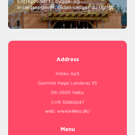
Entreprenør til bygge- og
anlægsopgaver: sådan vælger du rigtigt
Address
web:
www.klikko.dk/
Menu