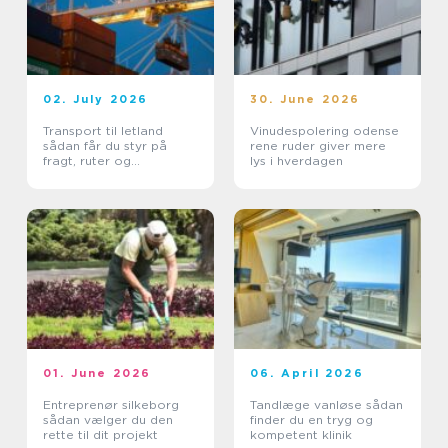
02. July 2026
30. June 2026
Transport til letland
Vinudespolering odense
sådan får du styr på
rene ruder giver mere
fragt, ruter og
lys i hverdagen
leveringssikkerhed
01. June 2026
06. April 2026
Entreprenør silkeborg
Tandlæge vanløse sådan
sådan vælger du den
finder du en tryg og
rette til dit projekt
kompetent klinik