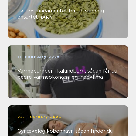
Løgfrø fundamentet for en sund og
ensartet løgavl
11. February 2026
Varmepumper i kalundborg: sådan får du
bedre varmeøkonomi og indeklima
05. February 2026
Gynækolog københavn sådan finder du