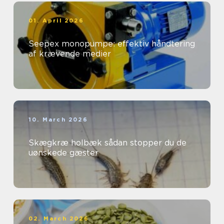
01. April 2026
Seepex monopumpe: effektiv håndtering
af krævende medier
10. March 2026
Skægkræ holbæk sådan stopper du de
uønskede gæster
02. March 2026