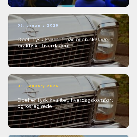
05. January 2026
Opel: Tysk kvalitet, når bilen skal være
praktisk i hverdagen
05. January 2026
Opel er tysk kvalitet, hverdagskomfort
og køreglæde