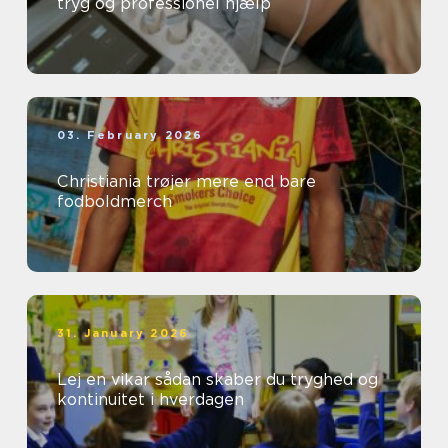
tryg og professionel hjælp
03. February 2026
Christiania trøjer mere end bare
fodboldmerch
31. January 2026
Lej en vikar sådan skaber du tryghed og
kontinuitet i hverdagen