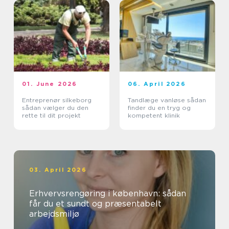
01. June 2026
06. April 2026
Entreprenør silkeborg
Tandlæge vanløse sådan
sådan vælger du den
finder du en tryg og
rette til dit projekt
kompetent klinik
03. April 2026
Erhvervsrengøring i københavn: sådan
får du et sundt og præsentabelt
arbejdsmiljø