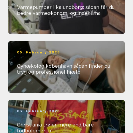
Varmepumper i kalundborg: sådan får du
bedre varmeøkonomi og indeklima
05. February 2026
Gynækolog københavn sådan finder du
tryg og professionel hjælp
03. February 2026
Christiania trøjer mere end bare
fodboldmerch