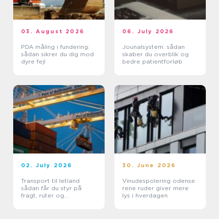
03. August 2026
06. July 2026
PDA måling i fundering:
Jounalsystem: sådan
sådan sikrer du dig mod
skaber du overblik og
dyre fejl
bedre patientforløb
02. July 2026
30. June 2026
Transport til letland
Vinudespolering odense
sådan får du styr på
rene ruder giver mere
fragt, ruter og
lys i hverdagen
leveringssikkerhed