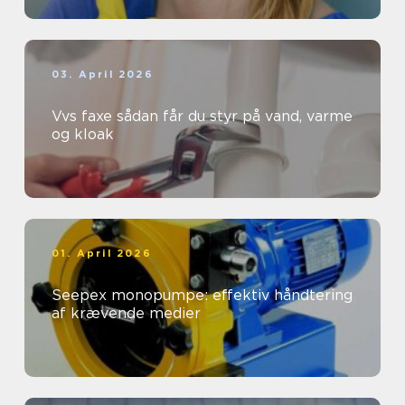
03. April 2026
Vvs faxe sådan får du styr på vand, varme
og kloak
01. April 2026
Seepex monopumpe: effektiv håndtering
af krævende medier