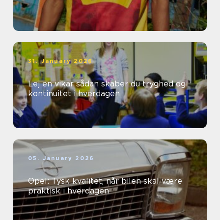
31. January 2026
Lej en vikar sådan skaber du tryghed og
kontinuitet i hverdagen
05. January 2026
Opel: Tysk kvalitet, når bilen skal være
praktisk i hverdagen