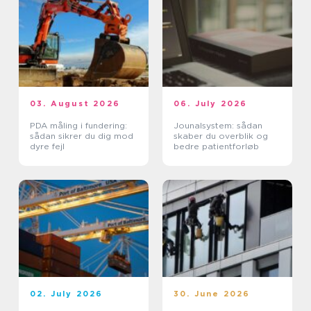
03. August 2026
06. July 2026
PDA måling i fundering:
Jounalsystem: sådan
sådan sikrer du dig mod
skaber du overblik og
dyre fejl
bedre patientforløb
02. July 2026
30. June 2026