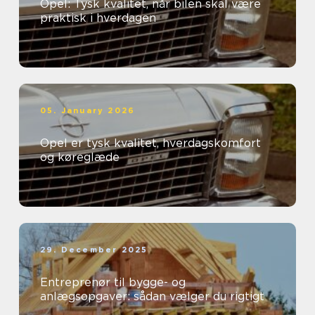
Opel: Tysk kvalitet, når bilen skal være
praktisk i hverdagen
05. January 2026
Opel er tysk kvalitet, hverdagskomfort
og køreglæde
29. December 2025
Entreprenør til bygge- og
anlægsopgaver: sådan vælger du rigtigt