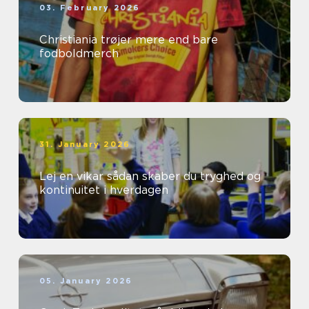
03. February 2026
Christiania trøjer mere end bare
fodboldmerch
31. January 2026
Lej en vikar sådan skaber du tryghed og
kontinuitet i hverdagen
05. January 2026