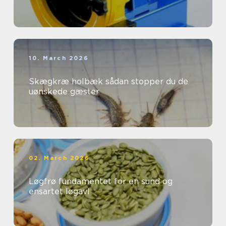
10. March 2026
Skægkræ holbæk sådan stopper du de
uønskede gæster
02. March 2026
Løgfrø fundamentet for en sund og
ensartet løgavl