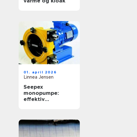
varme og kloak
01. april 2026
Linnea Jensen
Seepex
monopumpe:
effektiv
håndtering af
krævende medier