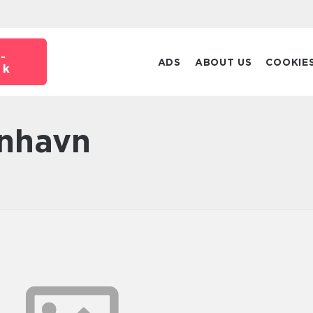
-
ADS
ABOUT US
COOKIE
dk
enhavn