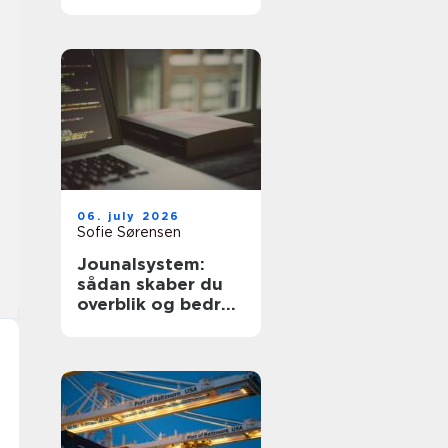
dyre fejl
06. july 2026
Sofie Sørensen
Jounalsystem:
sådan skaber du
overblik og bedre
patientforløb