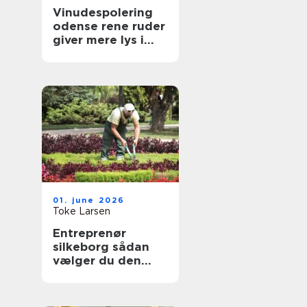
Vinudespolering
odense rene ruder
giver mere lys i
hverdagen
01. june 2026
Toke Larsen
Entreprenør
silkeborg sådan
vælger du den
rette til dit projekt