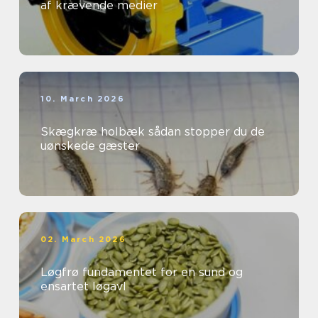
af krævende medier
10. March 2026
Skægkræ holbæk sådan stopper du de
uønskede gæster
02. March 2026
Løgfrø fundamentet for en sund og
ensartet løgavl