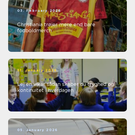
03. February 2026
Christiania trøjer mere end bare
fodboldmerch
31. January 2026
Lej en vikar sådan skaber du tryghed og
kontinuitet i hverdagen
05. January 2026