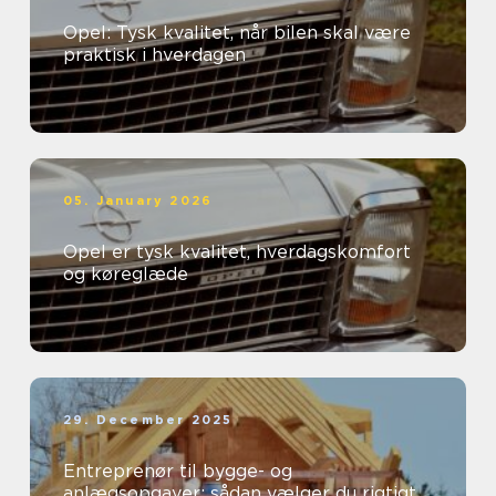
Opel: Tysk kvalitet, når bilen skal være
praktisk i hverdagen
05. January 2026
Opel er tysk kvalitet, hverdagskomfort
og køreglæde
29. December 2025
Entreprenør til bygge- og
anlægsopgaver: sådan vælger du rigtigt