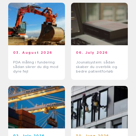
03. August 2026
06. July 2026
PDA måling i fundering:
Jounalsystem: sådan
sådan sikrer du dig mod
skaber du overblik og
dyre fejl
bedre patientforløb
02. July 2026
30. June 2026