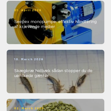
01. April 2026
Seepex monopumpe: effektiv håndtering
af krævende medier
10. March 2026
Skægkræ holbæk sådan stopper du de
uønskede gæster
02. March 2026