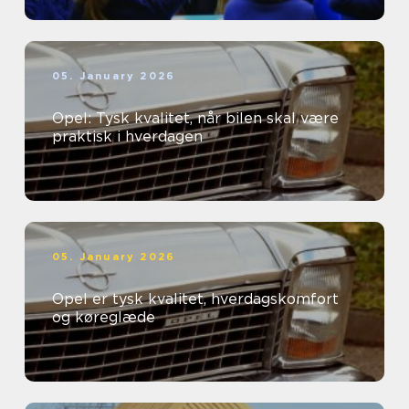
05. January 2026
Opel: Tysk kvalitet, når bilen skal være
praktisk i hverdagen
05. January 2026
Opel er tysk kvalitet, hverdagskomfort
og køreglæde