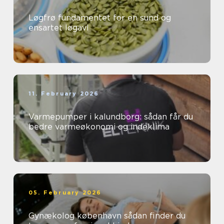
Løgfrø fundamentet for en sund og
ensartet løgavl
11. February 2026
Varmepumper i kalundborg: sådan får du
bedre varmeøkonomi og indeklima
05. February 2026
Gynækolog københavn sådan finder du