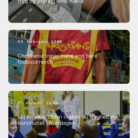
tryg og professionel hjælp
03. February 2026
Christiania trøjer mere end bare
fodboldmerch
31. January 2026
Lej en vikar sådan skaber du tryghed og
kontinuitet i hverdagen