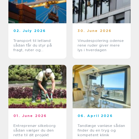
02. July 2026
30. June 2026
Transport til letland
Vinudespolering odense
sådan får du styr på
rene ruder giver mere
fragt, ruter og
lys i hverdagen
leveringssikkerhed
01. June 2026
06. April 2026
Entreprenør silkeborg
Tandlæge vanløse sådan
sådan vælger du den
finder du en tryg og
rette til dit projekt
kompetent klinik