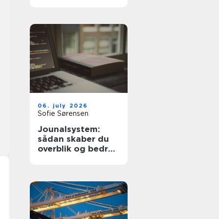
dyre fejl
06. july 2026
Sofie Sørensen
Jounalsystem:
sådan skaber du
overblik og bedre
patientforløb