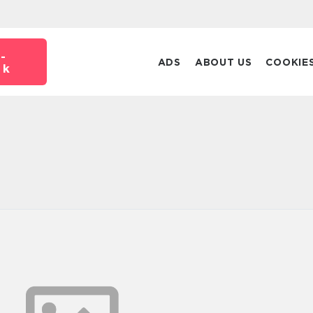
-
ADS
ABOUT US
COOKIE
dk