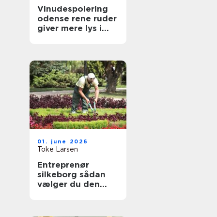
Vinudespolering
odense rene ruder
giver mere lys i
hverdagen
01. june 2026
Toke Larsen
Entreprenør
silkeborg sådan
vælger du den
rette til dit projekt