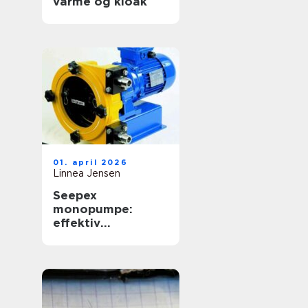
varme og kloak
01. april 2026
Linnea Jensen
Seepex
monopumpe:
effektiv
håndtering af
krævende medier