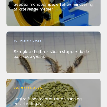
Seepex monopumpe: effektiv håndtering
af krævende medier
10. March 2026
Skægkræ holbæk sådan stopper du de
uønskede gæster
02. March 2026
Løgfrø fundamentet for en sund og
ensartet løgavl