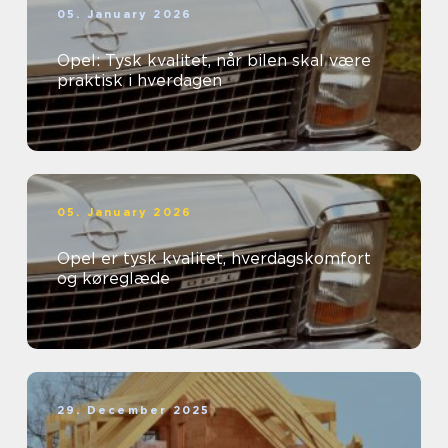
05. January 2026
Opel: Tysk kvalitet, når bilen skal være
praktisk i hverdagen
05. January 2026
Opel er tysk kvalitet, hverdagskomfort
og køreglæde
29. December 2025