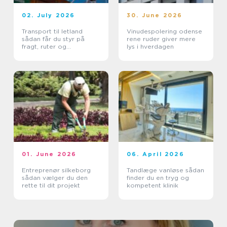
02. July 2026
30. June 2026
Transport til letland
Vinudespolering odense
sådan får du styr på
rene ruder giver mere
fragt, ruter og
lys i hverdagen
leveringssikkerhed
01. June 2026
06. April 2026
Entreprenør silkeborg
Tandlæge vanløse sådan
sådan vælger du den
finder du en tryg og
rette til dit projekt
kompetent klinik