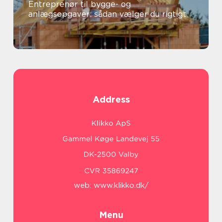
Entreprenør til bygge- og
anlægsopgaver: sådan vælger du rigtigt
Address
web:
www.klikko.dk/
Menu