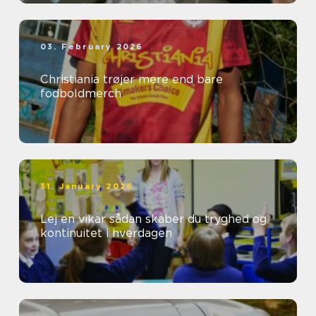
03. February 2026
Christiania trøjer mere end bare
fodboldmerch
31. January 2026
Lej en vikar sådan skaber du tryghed og
kontinuitet i hverdagen