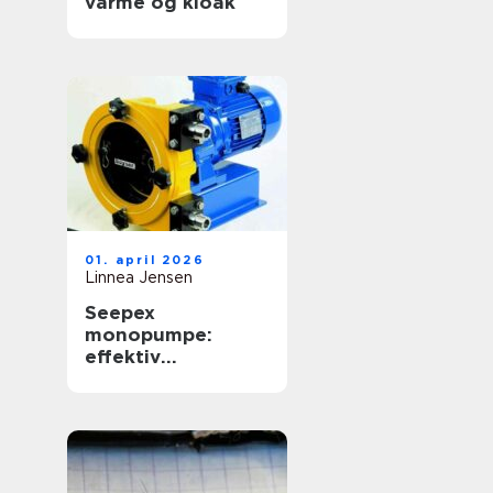
varme og kloak
01. april 2026
Linnea Jensen
Seepex
monopumpe:
effektiv
håndtering af
krævende medier