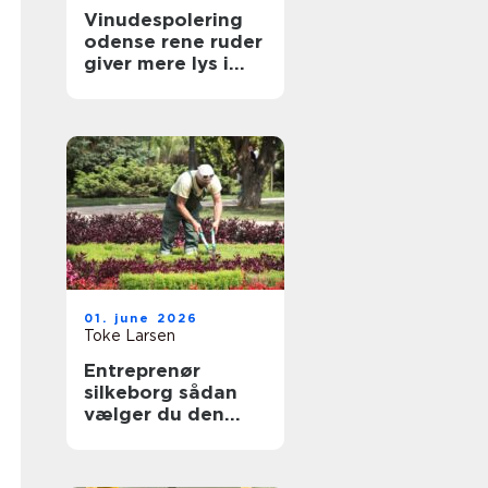
Vinudespolering
odense rene ruder
giver mere lys i
hverdagen
01. june 2026
Toke Larsen
Entreprenør
silkeborg sådan
vælger du den
rette til dit projekt