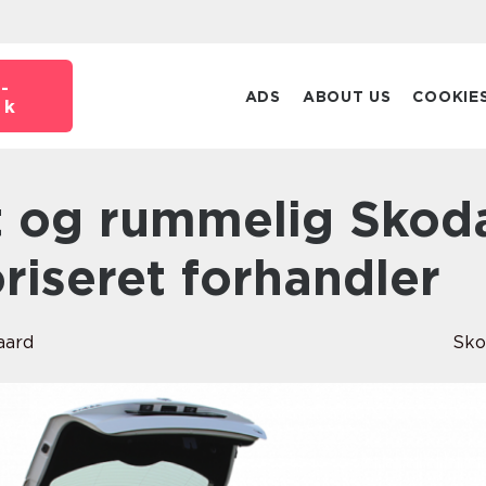
-
ADS
ABOUT US
COOKIE
dk
riseret forhandler
aard
Sko