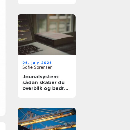
dyre fejl
06. july 2026
Sofie Sørensen
Jounalsystem:
sådan skaber du
overblik og bedre
patientforløb