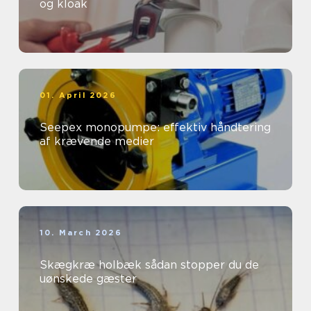
og kloak
01. April 2026
Seepex monopumpe: effektiv håndtering
af krævende medier
10. March 2026
Skægkræ holbæk sådan stopper du de
uønskede gæster