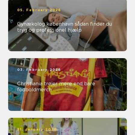
05. February 2026
Gynækolog københavn sådan finder du
tryg og professionel hjælp
03. February 2026
Christiania trøjer mere end bare
fodboldmerch
31. January 2026