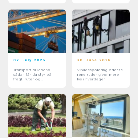
02. July 2026
30. June 2026
Transport til letland
Vinudespolering odense
sådan får du styr på
rene ruder giver mere
fragt, ruter og
lys i hverdagen
leveringssikkerhed