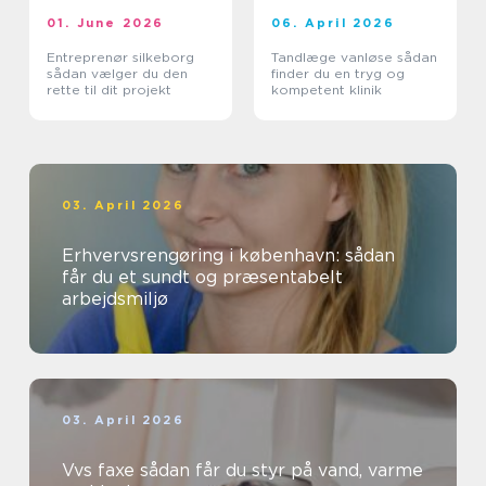
01. June 2026
06. April 2026
Entreprenør silkeborg
Tandlæge vanløse sådan
sådan vælger du den
finder du en tryg og
rette til dit projekt
kompetent klinik
03. April 2026
Erhvervsrengøring i københavn: sådan
får du et sundt og præsentabelt
arbejdsmiljø
03. April 2026
Vvs faxe sådan får du styr på vand, varme