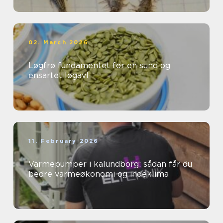
02. March 2026
Løgfrø fundamentet for en sund og
ensartet løgavl
11. February 2026
Varmepumper i kalundborg: sådan får du
bedre varmeøkonomi og indeklima