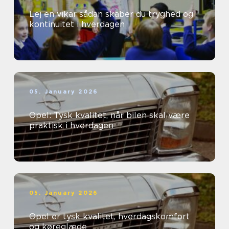
Lej en vikar sådan skaber du tryghed og
kontinuitet i hverdagen
05. January 2026
Opel: Tysk kvalitet, når bilen skal være
praktisk i hverdagen
05. January 2026
Opel er tysk kvalitet, hverdagskomfort
og køreglæde