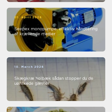
01. April 2026
Seepex monopumpe: effektiv håndtering
af krævende medier
10. March 2026
Skægkræ holbæk sådan stopper du de
uønskede gæster