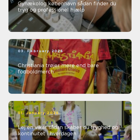
Gynækolog københavn sådan finder du
tryg og professionel hjælp
03. February 2026
Christiania trøjer mere end bare
fodboldmerch
31. January 2026
Lej en vikar sådan skaber du tryghed og
kontinuitet i hverdagen