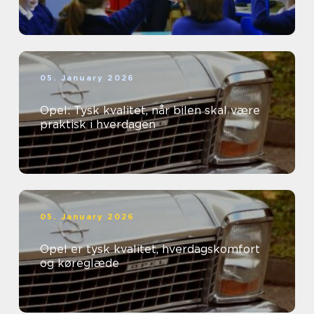
05. January 2026
Opel: Tysk kvalitet, når bilen skal være
praktisk i hverdagen
05. January 2026
Opel er tysk kvalitet, hverdagskomfort
og køreglæde