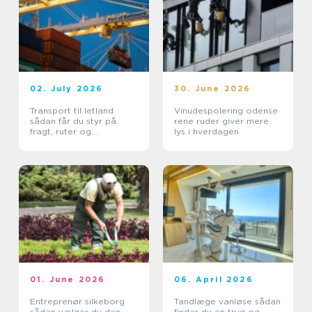
02. July 2026
30. June 2026
Transport til letland
Vinudespolering odense
sådan får du styr på
rene ruder giver mere
fragt, ruter og
lys i hverdagen
leveringssikkerhed
01. June 2026
06. April 2026
Entreprenør silkeborg
Tandlæge vanløse sådan
sådan vælger du den
finder du en tryg og