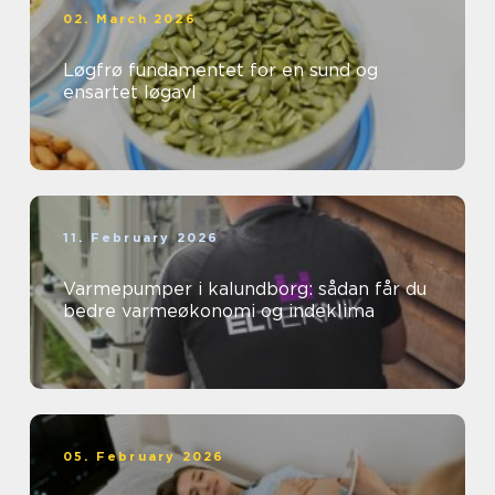
02. March 2026
Løgfrø fundamentet for en sund og
ensartet løgavl
11. February 2026
Varmepumper i kalundborg: sådan får du
bedre varmeøkonomi og indeklima
05. February 2026