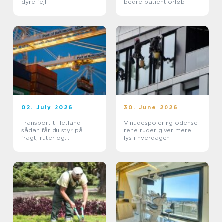
dyre fejl
bedre patientforløb
02. July 2026
30. June 2026
Transport til letland
Vinudespolering odense
sådan får du styr på
rene ruder giver mere
fragt, ruter og
lys i hverdagen
leveringssikkerhed