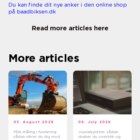
Du kan finde dit nye anker i den online shop
på baadbiksen.dk
Read more articles here
More articles
03. August 2026
06. July 2026
PDA måling i fundering:
Jounalsystem: sådan
sådan sikrer du dig mod
skaber du overblik og