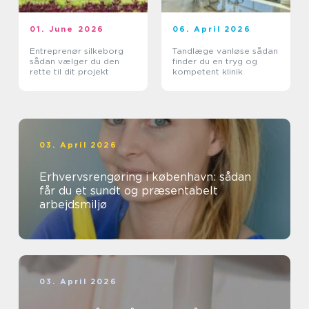
01. June 2026
06. April 2026
Entreprenør silkeborg
Tandlæge vanløse sådan
sådan vælger du den
finder du en tryg og
rette til dit projekt
kompetent klinik
03. April 2026
Erhvervsrengøring i københavn: sådan
får du et sundt og præsentabelt
arbejdsmiljø
03. April 2026