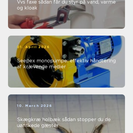
Vvs faxe sådan får du styr på vand, varme
og kloak
01. April 2026
Seepex monopumpe: effektiv håndtering
af krævende medier
10. March 2026
Skægkræ holbæk sådan stopper du de
uønskede gæster