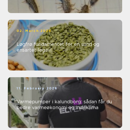
02. March 2026
Løgfrø fundamentet for en sund og
ensartet løgavl
11. February 2026
Varmepumper i kalundborg: sådan får du
bedre varmeøkonomi og indeklima