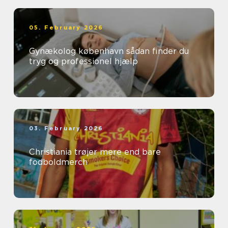
05. February 2026
Gynækolog københavn sådan finder du
tryg og professionel hjælp
03. February 2026
Christiania trøjer mere end bare
fodboldmerch