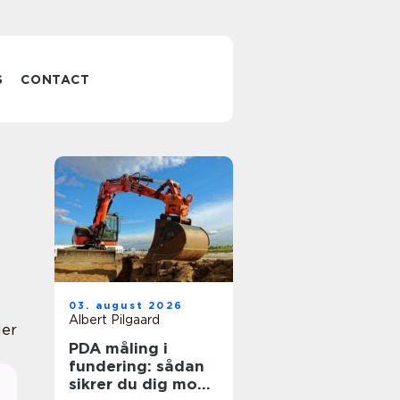
S
CONTACT
03. august 2026
Albert Pilgaard
er
PDA måling i
fundering: sådan
sikrer du dig mod