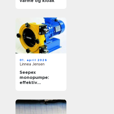
varme og kloak
01. april 2026
Linnea Jensen
Seepex
monopumpe:
effektiv
håndtering af
krævende medier