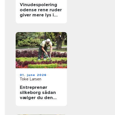
Vinudespolering
odense rene ruder
giver mere lys i
hverdagen
01. june 2026
Toke Larsen
Entreprenør
silkeborg sådan
vælger du den
rette til dit projekt