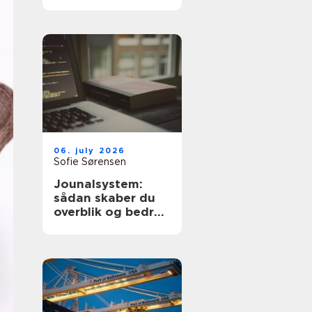
dyre fejl
06. july 2026
Sofie Sørensen
Jounalsystem:
sådan skaber du
overblik og bedre
patientforløb