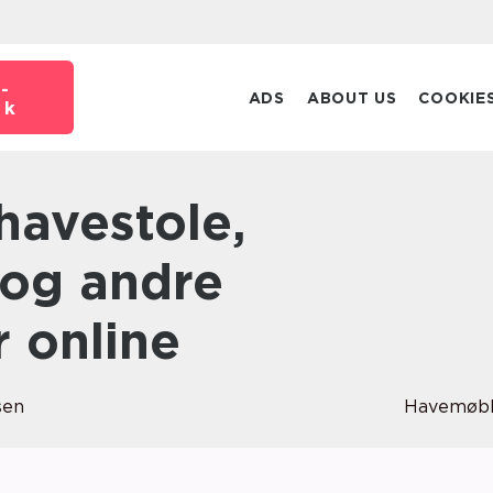
-
ADS
ABOUT US
COOKIE
dk
og andre
 online
sen
Havemøbl