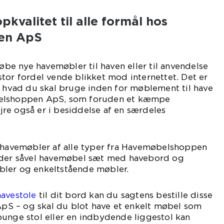
pkvalitet til alle formål hos
en ApS
købe nye havemøbler til haven eller til anvendelse
tor fordel vende blikket mod internettet. Det er
t hvad du skal bruge inden for møblement til have
belshoppen ApS, som foruden et kæmpe
re også er i besiddelse af en særdeles
e havemøbler af alle typer fra Havemøbelshoppen
nder såvel havemøbel sæt med havebord og
ler og enkeltstående møbler.
havestole
til dit bord kan du sagtens bestille disse
S – og skal du blot have et enkelt møbel som
ounge stol eller en indbydende liggestol kan