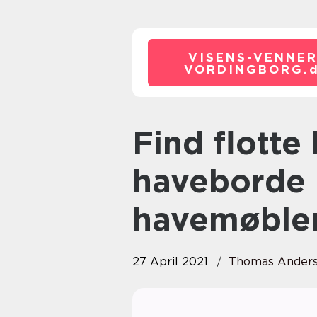
VISENS-VENNER
VORDINGBORG.
Find flotte havestole,
haveborde 
havemøbler
27 April 2021
Thomas Ander