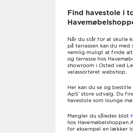
Find havestole i to
Havemøbelshopp
Når du står for at skulle 
på terrassen kan du med s
nemlig muligt at finde al
og terrasse hos Havemø
showroom i Osted ved Lej
velassorteret webshop.
Her kan du se og bestill
ApS’ store udvalg. Du fi
havestole som lounge møb
Mangler du således blot
hos Havemøbelshoppen Ap
for eksempel en lækker l