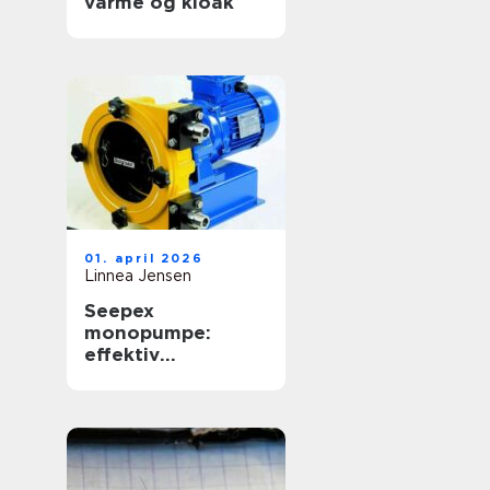
varme og kloak
01. april 2026
Linnea Jensen
Seepex
monopumpe:
effektiv
håndtering af
krævende medier