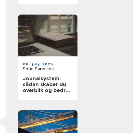
dyre fejl
06. july 2026
Sofie Sørensen
Jounalsystem:
sådan skaber du
overblik og bedre
patientforløb