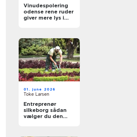
Vinudespolering
odense rene ruder
giver mere lys i
hverdagen
01. june 2026
Toke Larsen
Entreprenør
silkeborg sådan
vælger du den
rette til dit projekt