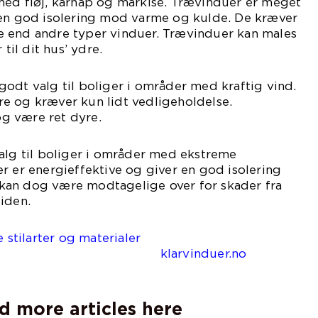
a. med fløj, karnap og markise. Trævinduer er meget
 en god isolering mod varme og kulde. De kræver
 end andre typer vinduer. Trævinduer kan males
 til dit hus’ ydre.
odt valg til boliger i områder med kraftig vind.
e og kræver kun lidt vedligeholdelse.
g være ret dyre.
alg til boliger i områder med ekstreme
r er energieffektive og giver en god isolering
kan dog være modtagelige over for skader fra
iden.
e stilarter og materialer
rvinduer.no
d more articles here