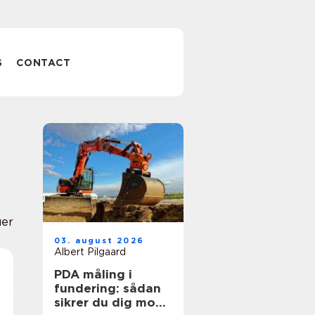
S
CONTACT
uer
03. august 2026
Albert Pilgaard
PDA måling i
fundering: sådan
sikrer du dig mod