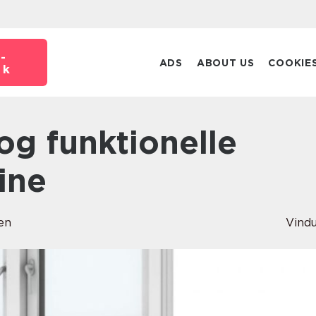
-
ADS
ABOUT US
COOKIE
dk
ine
en
Vind