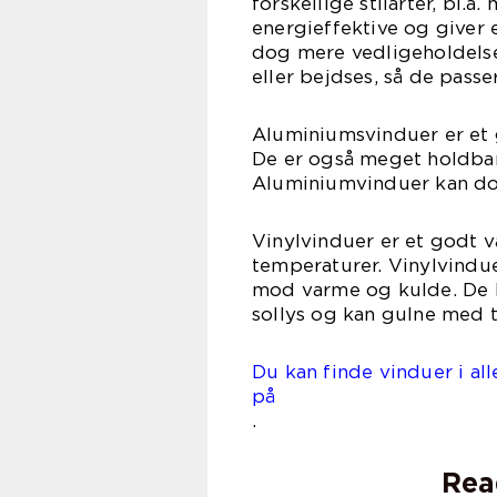
forskellige stilarter, bl.
energieffektive og giver
dog mere vedligeholdelse
eller bejdses, så de passer
Aluminiumsvinduer er et g
De er også meget holdbar
Aluminiumvinduer kan do
Vinylvinduer er et godt v
temperaturer. Vinylvindue
mod varme og kulde. De 
sollys og kan gulne med t
Du kan finde vinduer i all
på kla
.
Rea