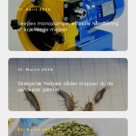
01. April 2026
Seepex monopumpe: effektiv håndtering
af krævende medier
10. March 2026
Skægkræ holbæk sådan stopper du de
uønskede gæster
02. March 2026