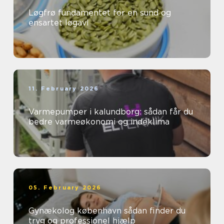
Løgfrø fundamentet for en sund og
ensartet løgavl
11. February 2026
Varmepumper i kalundborg: sådan får du
bedre varmeøkonomi og indeklima
05. February 2026
Gynækolog københavn sådan finder du
tryg og professionel hjælp