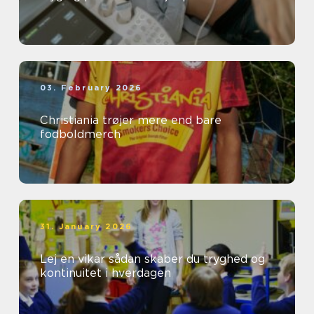
03. February 2026
Christiania trøjer mere end bare
fodboldmerch
31. January 2026
Lej en vikar sådan skaber du tryghed og
kontinuitet i hverdagen