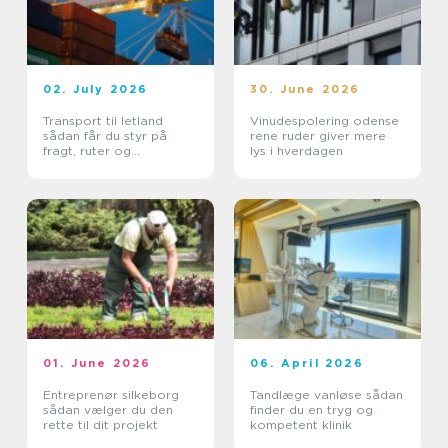
02. July 2026
30. June 2026
Transport til letland
Vinudespolering odense
sådan får du styr på
rene ruder giver mere
fragt, ruter og
lys i hverdagen
leveringssikkerhed
01. June 2026
06. April 2026
Entreprenør silkeborg
Tandlæge vanløse sådan
sådan vælger du den
finder du en tryg og
rette til dit projekt
kompetent klinik