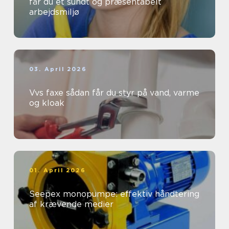
får du et sundt og præsentabelt
arbejdsmiljø
03. April 2026
Vvs faxe sådan får du styr på vand, varme
og kloak
01. April 2026
Seepex monopumpe: effektiv håndtering
af krævende medier