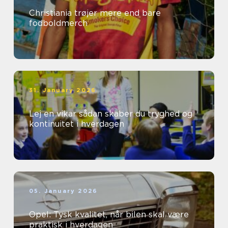
Christiania trøjer mere end bare
fodboldmerch
31. January 2026
Lej en vikar sådan skaber du tryghed og
kontinuitet i hverdagen
05. January 2026
Opel: Tysk kvalitet, når bilen skal være
praktisk i hverdagen