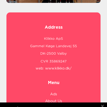
Address
web:
www.klikko.dk/
Menu
Ads
About Us