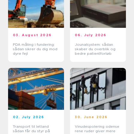
03. August 2026
06. July 2026
PDA måling i fundering:
Jounalsystem: sådan
sådan sikrer du dig mod
skaber du overblik og
dyre fejl
bedre patientforløb
02. July 2026
30. June 2026
Transport til letland
Vinudespolering odense
sådan får du styr på
rene ruder giver mere