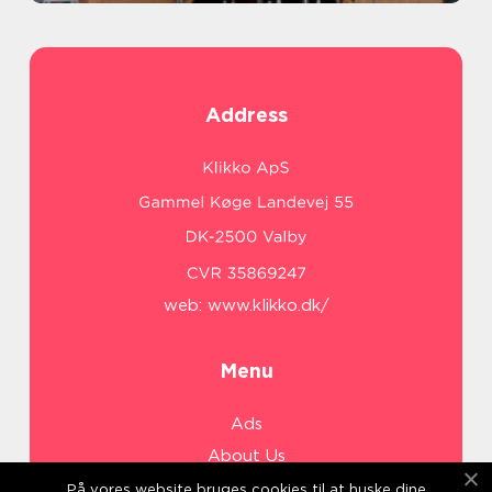
Address
web:
www.klikko.dk/
Menu
Ads
About Us
Cookies
På vores website bruges cookies til at huske dine