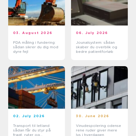
03. August 2026
06. July 2026
PDA måling i fundering:
Jounalsystem: sådan
sådan sikrer du dig mod
skaber du overblik og
dyre fejl
bedre patientforløb
02. July 2026
30. June 2026
Transport til letland
Vinudespolering odense
sådan får du styr på
rene ruder giver mere
fragt, ruter og
lys i hverdagen