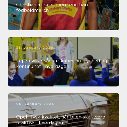
Christiania trøjer mere end bare
fodboldmerch
31. January 2026
Lej en vikar sådan skaber du tryghed og
kontinuitet i hverdagen
05. January 2026
Opel: Tysk kvalitet, når bilen skal være
praktisk i hverdagen