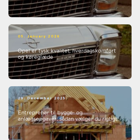
05. January 2026
Opel er tysk kvalitet, hverdagskomfort
og køreglæde
29. December 2025
Entreprenør til bygge- og
anlægsopgaver: sådan vælger du rigtigt