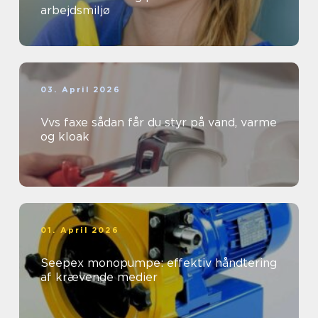
arbejdsmiljø
03. April 2026
Vvs faxe sådan får du styr på vand, varme
og kloak
01. April 2026
Seepex monopumpe: effektiv håndtering
af krævende medier