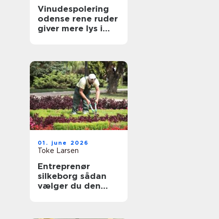
Vinudespolering
odense rene ruder
giver mere lys i
hverdagen
01. june 2026
Toke Larsen
Entreprenør
silkeborg sådan
vælger du den
rette til dit projekt