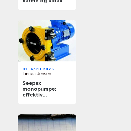
varme og kloak
01. april 2026
Linnea Jensen
Seepex
monopumpe:
effektiv
håndtering af
krævende medier