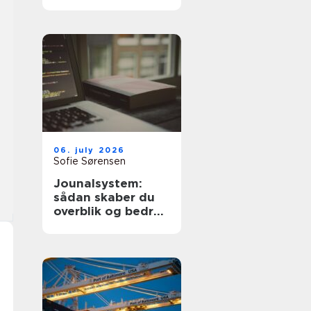
dyre fejl
06. july 2026
Sofie Sørensen
Jounalsystem:
sådan skaber du
overblik og bedre
patientforløb