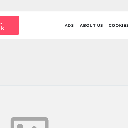
-
ADS
ABOUT US
COOKIE
dk