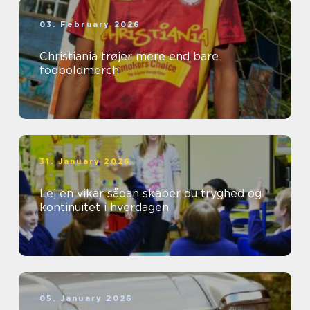
03. February 2026
Christiania trøjer mere end bare
fodboldmerch
31. January 2026
Lej en vikar sådan skaber du tryghed og
kontinuitet i hverdagen
05. January 2026