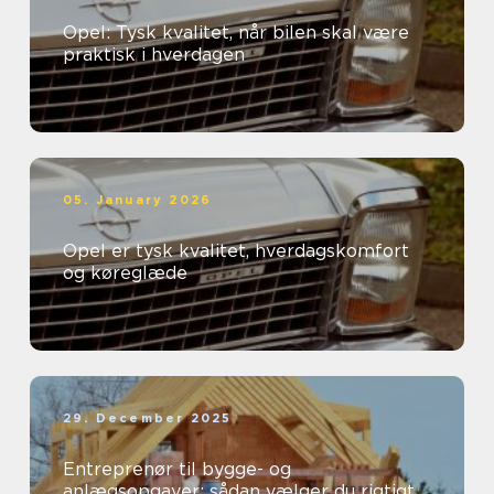
Opel: Tysk kvalitet, når bilen skal være
praktisk i hverdagen
05. January 2026
Opel er tysk kvalitet, hverdagskomfort
og køreglæde
29. December 2025
Entreprenør til bygge- og
anlægsopgaver: sådan vælger du rigtigt