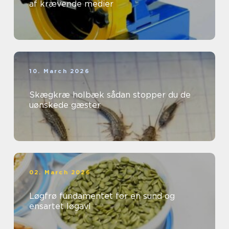
af krævende medier
10. March 2026
Skægkræ holbæk sådan stopper du de
uønskede gæster
02. March 2026
Løgfrø fundamentet for en sund og
ensartet løgavl