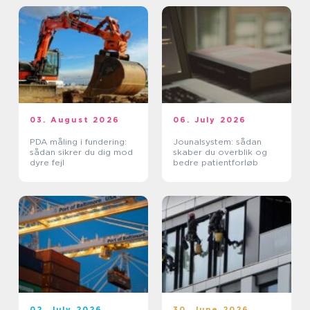
03. August 2026
06. July 2026
PDA måling i fundering:
Jounalsystem: sådan
sådan sikrer du dig mod
skaber du overblik og
dyre fejl
bedre patientforløb
02. July 2026
30. June 2026