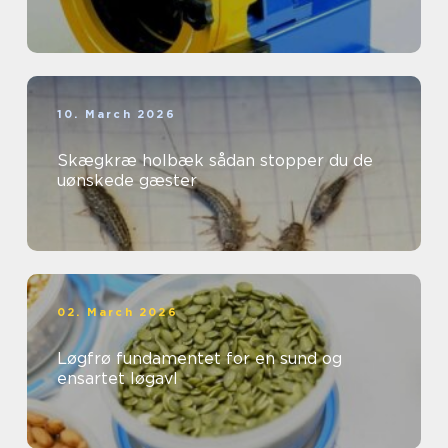
10. March 2026
Skægkræ holbæk sådan stopper du de
uønskede gæster
02. March 2026
Løgfrø fundamentet for en sund og
ensartet løgavl