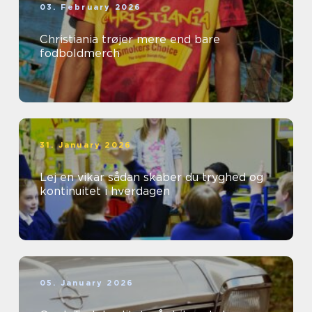
03. February 2026
Christiania trøjer mere end bare
fodboldmerch
31. January 2026
Lej en vikar sådan skaber du tryghed og
kontinuitet i hverdagen
05. January 2026