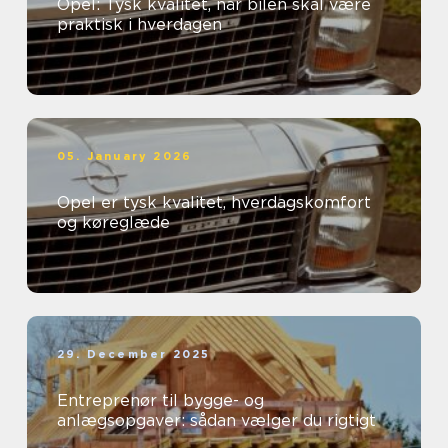
Opel: Tysk kvalitet, når bilen skal være
praktisk i hverdagen
05. January 2026
Opel er tysk kvalitet, hverdagskomfort
og køreglæde
29. December 2025
Entreprenør til bygge- og
anlægsopgaver: sådan vælger du rigtigt