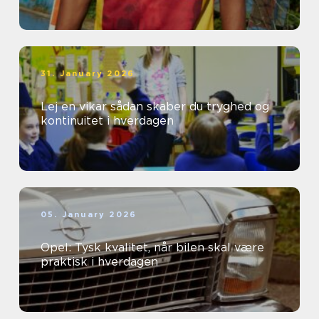
31. January 2026
Lej en vikar sådan skaber du tryghed og
kontinuitet i hverdagen
05. January 2026
Opel: Tysk kvalitet, når bilen skal være
praktisk i hverdagen