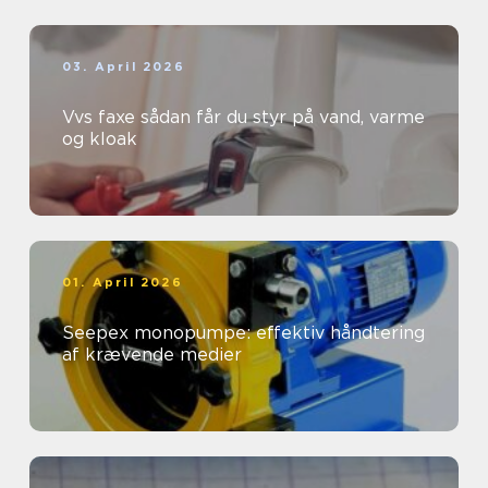
03. April 2026
Vvs faxe sådan får du styr på vand, varme
og kloak
01. April 2026
Seepex monopumpe: effektiv håndtering
af krævende medier