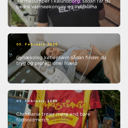
Varmepumper i kalundborg: sådan får du
bedre varmeøkonomi og indeklima
05. February 2026
Gynækolog københavn sådan finder du
tryg og professionel hjælp
03. February 2026
Christiania trøjer mere end bare
fodboldmerch