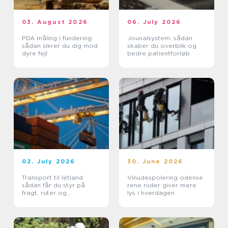
03. August 2026
06. July 2026
PDA måling i fundering:
Jounalsystem: sådan
sådan sikrer du dig mod
skaber du overblik og
dyre fejl
bedre patientforløb
02. July 2026
30. June 2026
Transport til letland
Vinudespolering odense
sådan får du styr på
rene ruder giver mere
fragt, ruter og
lys i hverdagen
leveringssikkerhed