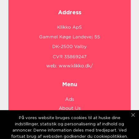
Address
web:
www.klikko.dk/
Menu
Ads
About Us
Cookies
På vores website bruges cookies til at huske dine
indstillinger, statistik og personalisering af indhold og
Contact
annoncer. Denne information deles med tredjepart. Ved
Sitemap
fortsat brug af websiden godkender du cookiepolitikken.