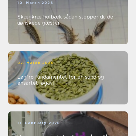
10. March 2026
Skægkræ holbæk sådan stopper du de
uønskede gæster
02. March 2026
Løgfrø fundamentet for en sund og
ensartet løgavl
11. February 2026