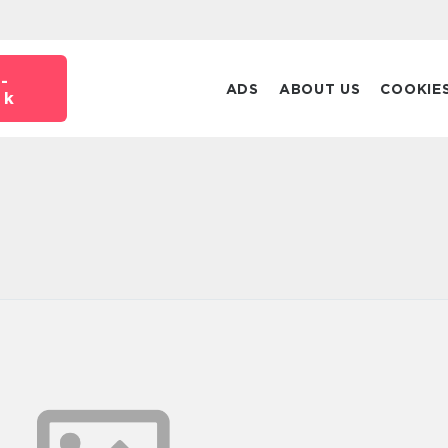
-
ADS
ABOUT US
COOKIE
dk