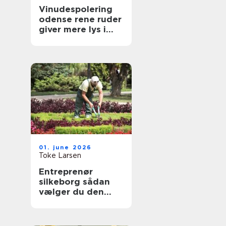
Vinudespolering
odense rene ruder
giver mere lys i
hverdagen
01. june 2026
Toke Larsen
Entreprenør
silkeborg sådan
vælger du den
rette til dit projekt