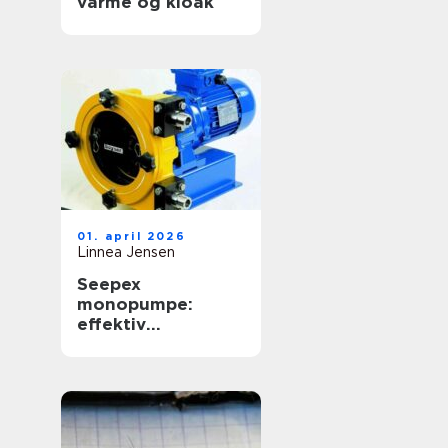
varme og kloak
01. april 2026
Linnea Jensen
Seepex
monopumpe:
effektiv
håndtering af
krævende medier