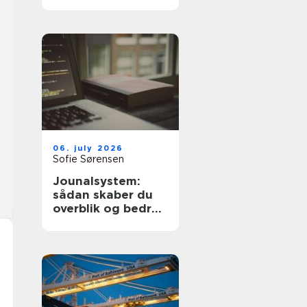
dyre fejl
06. july 2026
Sofie Sørensen
Jounalsystem:
sådan skaber du
overblik og bedre
patientforløb