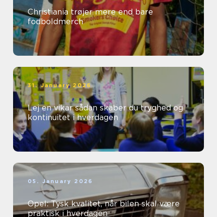
Christiania trøjer mere end bare
fodboldmerch
31. January 2026
Lej en vikar sådan skaber du tryghed og
kontinuitet i hverdagen
05. January 2026
Opel: Tysk kvalitet, når bilen skal være
praktisk i hverdagen