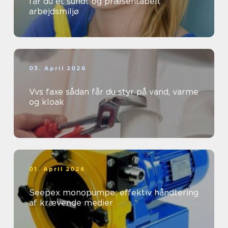
får du et sundt og præsentabelt
arbejdsmiljø
03. April 2026
Vvs faxe sådan får du styr på vand, varme
og kloak
01. April 2026
Seepex monopumpe: effektiv håndtering
af krævende medier