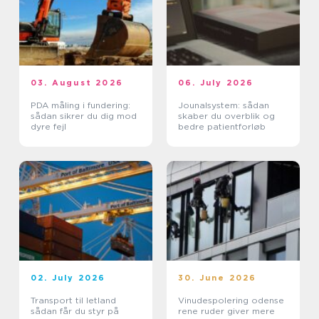
03. August 2026
06. July 2026
PDA måling i fundering:
Jounalsystem: sådan
sådan sikrer du dig mod
skaber du overblik og
dyre fejl
bedre patientforløb
02. July 2026
30. June 2026
Transport til letland
Vinudespolering odense
sådan får du styr på
rene ruder giver mere