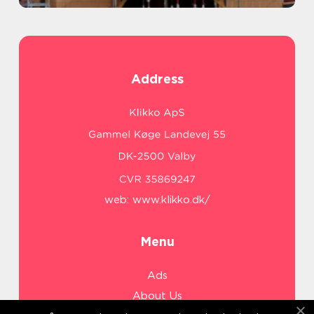
Address
web:
www.klikko.dk/
Menu
Ads
About Us