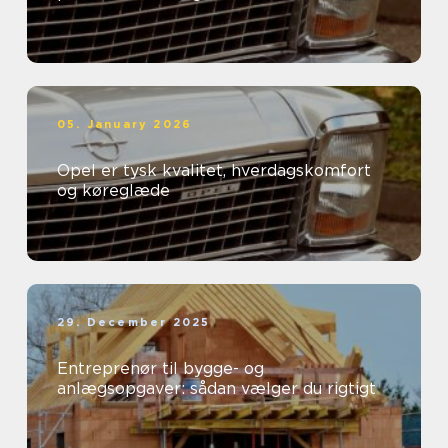
05. January 2026
Opel er tysk kvalitet, hverdagskomfort
og køreglæde
29. December 2025
Entreprenør til bygge- og
anlægsopgaver: sådan vælger du rigtigt