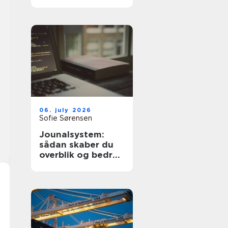
dyre fejl
06. july 2026
Sofie Sørensen
Jounalsystem:
sådan skaber du
overblik og bedre
patientforløb