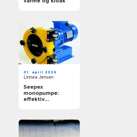
varme og kloak
01. april 2026
Linnea Jensen
Seepex
monopumpe:
effektiv
håndtering af
krævende medier