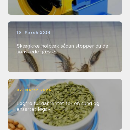
10. March 2026
Skægkræ holbæk sådan stopper du de
uønskede gæster
02. March 2026
Løgfrø fundamentet for en sund og
ensartet løgavl