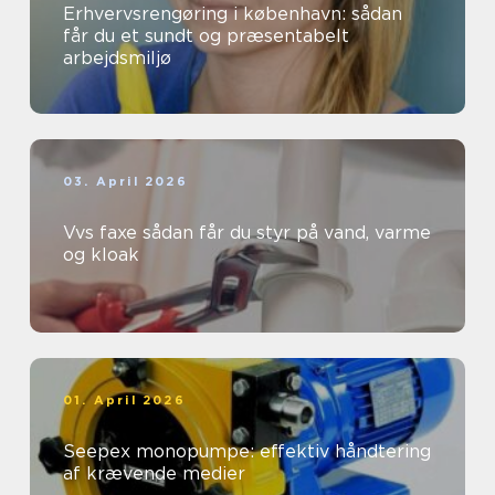
Erhvervsrengøring i københavn: sådan
får du et sundt og præsentabelt
arbejdsmiljø
03. April 2026
Vvs faxe sådan får du styr på vand, varme
og kloak
01. April 2026
Seepex monopumpe: effektiv håndtering
af krævende medier