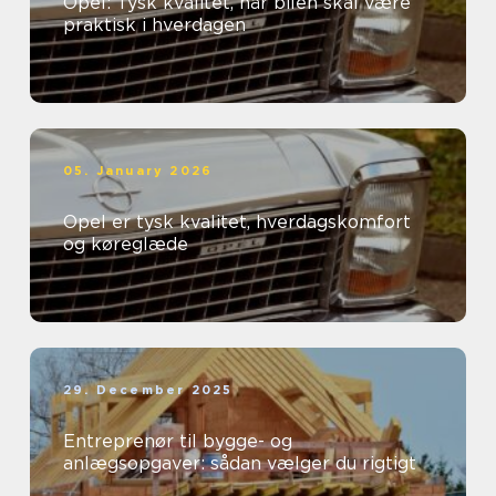
Opel: Tysk kvalitet, når bilen skal være
praktisk i hverdagen
05. January 2026
Opel er tysk kvalitet, hverdagskomfort
og køreglæde
29. December 2025
Entreprenør til bygge- og
anlægsopgaver: sådan vælger du rigtigt