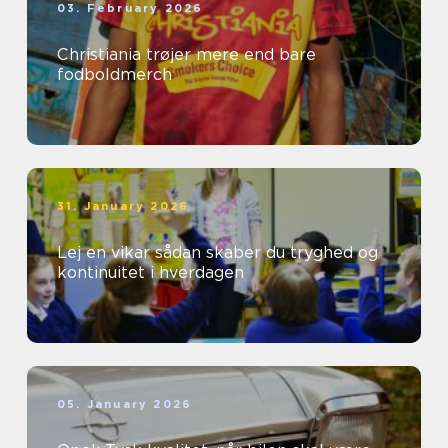
03. February 2026
Christiania trøjer mere end bare
fodboldmerch
31. January 2026
Lej en vikar sådan skaber du tryghed og
kontinuitet i hverdagen
05. January 2026