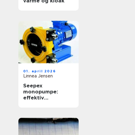
varme og kloak
01. april 2026
Linnea Jensen
Seepex
monopumpe:
effektiv
håndtering af
krævende medier