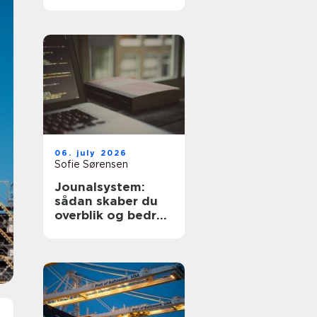
dyre fejl
06. july 2026
Sofie Sørensen
Jounalsystem:
sådan skaber du
overblik og bedre
patientforløb