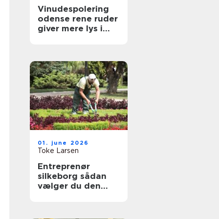
Vinudespolering
odense rene ruder
giver mere lys i
hverdagen
01. june 2026
Toke Larsen
Entreprenør
silkeborg sådan
vælger du den
rette til dit projekt