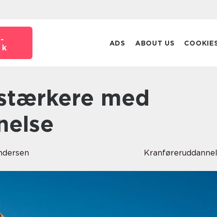
-
ADS
ABOUT US
COOKIE
dk
nelse
ndersen
Kranføreruddanne