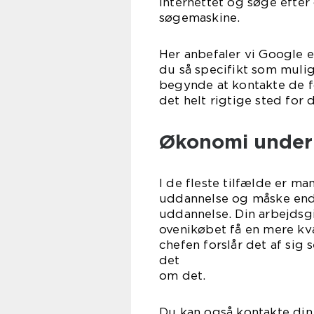
internettet og søge efter
søgemaskine.
Her anbefaler vi Google el
du så specifikt som mulig
begynde at kontakte de for
det helt rigtige sted for d
Økonomi under
I de fleste tilfælde er ma
uddannelse og måske endd
uddannelse. Din arbejdsg
ovenikøbet få en mere kva
chefen forslår det af sig 
det op 
om det.
Du kan også kontakte din