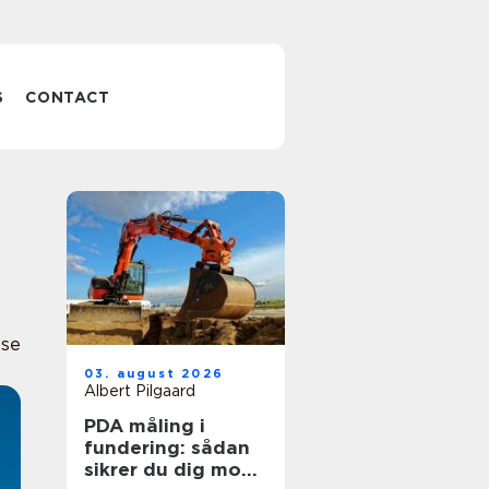
S
CONTACT
lse
03. august 2026
Albert Pilgaard
PDA måling i
fundering: sådan
sikrer du dig mod