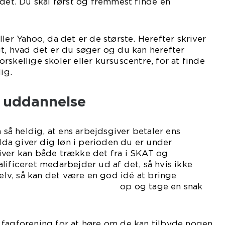
 det. Du skal først og fremmest finde en
ler Yahoo, da det er de største. Herefter skriver
t, hvad det er du søger og du kan herefter
skellige skoler eller kursuscentre, for at finde
ig.
 uddannelse
n så heldig, at ens arbejdsgiver betaler ens
a giver dig løn i perioden du er under
iver kan både trække det fra i SKAT og
lificeret medarbejder ud af det, så hvis ikke
selv, så kan det være en god idé at bringe
og tage en snak
 fagforening for at høre om de kan tilbyde nogen