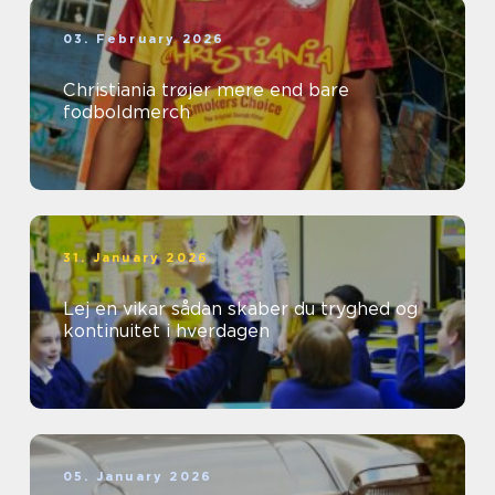
03. February 2026
Christiania trøjer mere end bare
fodboldmerch
31. January 2026
Lej en vikar sådan skaber du tryghed og
kontinuitet i hverdagen
05. January 2026