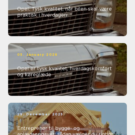
Opel: Tysk kvalitet, når bilen skal være
praktisk i hverdagen
05. January 2026
Opel er tysk kvalitet, hverdagskomfort
og køreglæde
29. December 2025
Entreprenør til bygge- og
anlægsopgaver: sådan vælger du rigtigt