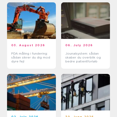
03. August 2026
06. July 2026
PDA måling i fundering:
Jounalsystem: sådan
sådan sikrer du dig mod
skaber du overblik og
dyre fejl
bedre patientforløb
02. July 2026
30. June 2026