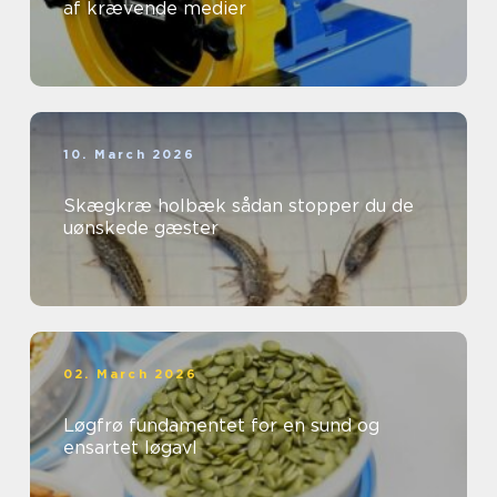
af krævende medier
10. March 2026
Skægkræ holbæk sådan stopper du de
uønskede gæster
02. March 2026
Løgfrø fundamentet for en sund og
ensartet løgavl