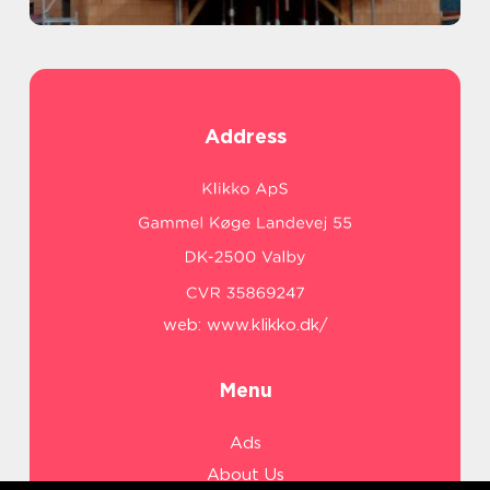
Address
web:
www.klikko.dk/
Menu
Ads
About Us