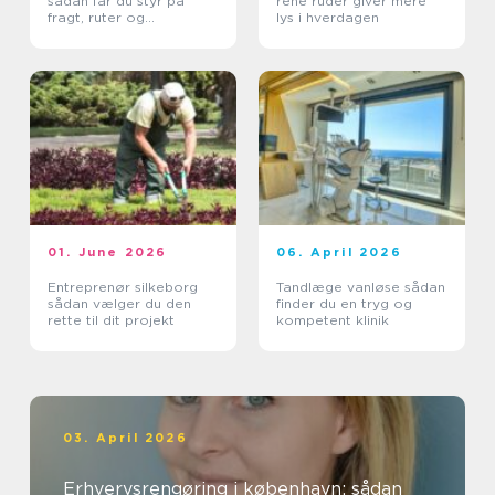
sådan får du styr på
rene ruder giver mere
fragt, ruter og
lys i hverdagen
leveringssikkerhed
01. June 2026
06. April 2026
Entreprenør silkeborg
Tandlæge vanløse sådan
sådan vælger du den
finder du en tryg og
rette til dit projekt
kompetent klinik
03. April 2026
Erhvervsrengøring i københavn: sådan