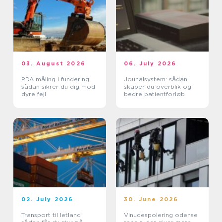
03. August 2026
06. July 2026
PDA måling i fundering:
Jounalsystem: sådan
sådan sikrer du dig mod
skaber du overblik og
dyre fejl
bedre patientforløb
02. July 2026
30. June 2026
Transport til letland
Vinudespolering odense