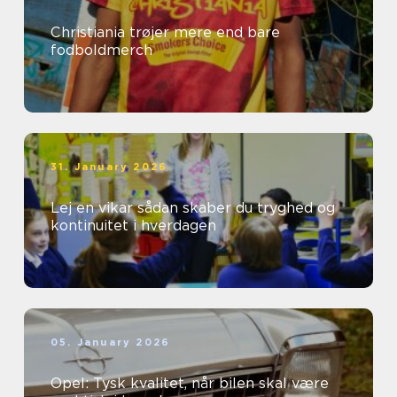
Christiania trøjer mere end bare
fodboldmerch
31. January 2026
Lej en vikar sådan skaber du tryghed og
kontinuitet i hverdagen
05. January 2026
Opel: Tysk kvalitet, når bilen skal være