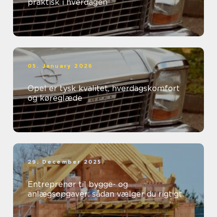
praktisk i hverdagen
05. January 2026
Opel er tysk kvalitet, hverdagskomfort
og køreglæde
29. December 2025
Entreprenør til bygge- og
anlægsopgaver: sådan vælger du rigtigt