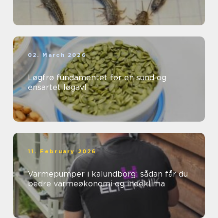
02. March 2026
Løgfrø fundamentet for en sund og
ensartet løgavl
11. February 2026
Varmepumper i kalundborg: sådan får du
bedre varmeøkonomi og indeklima