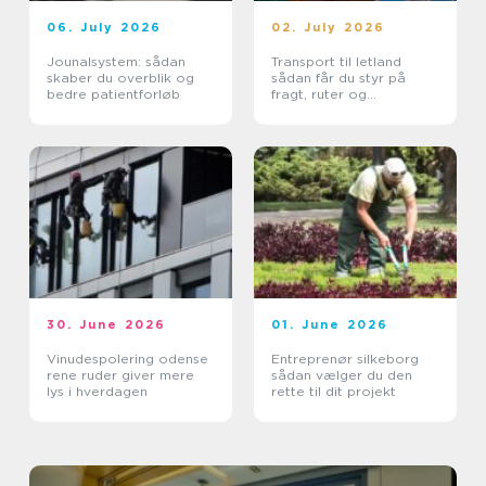
06. July 2026
02. July 2026
Jounalsystem: sådan
Transport til letland
skaber du overblik og
sådan får du styr på
bedre patientforløb
fragt, ruter og
leveringssikkerhed
30. June 2026
01. June 2026
Vinudespolering odense
Entreprenør silkeborg
rene ruder giver mere
sådan vælger du den
lys i hverdagen
rette til dit projekt