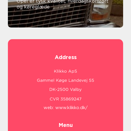
Opel er tysk kvalitet, hverdagskomfort
og køreglæde
Address
web:
www.klikko.dk/
Menu