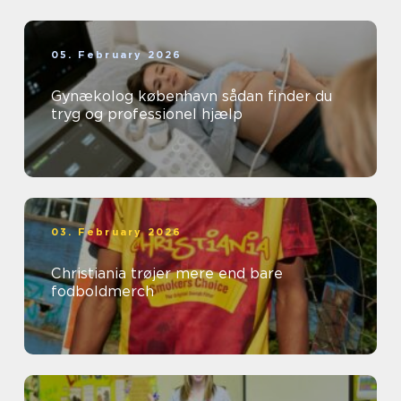
05. February 2026
Gynækolog københavn sådan finder du
tryg og professionel hjælp
03. February 2026
Christiania trøjer mere end bare
fodboldmerch