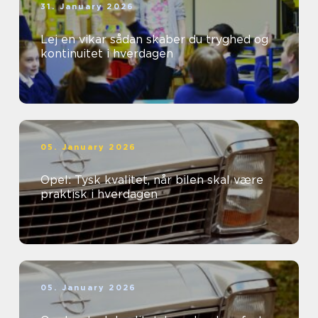
31. January 2026
Lej en vikar sådan skaber du tryghed og
kontinuitet i hverdagen
05. January 2026
Opel: Tysk kvalitet, når bilen skal være
praktisk i hverdagen
05. January 2026