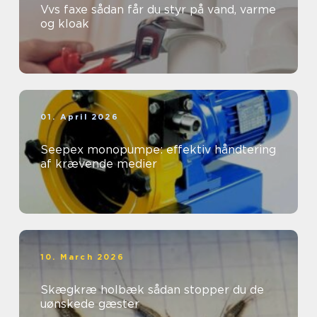
Vvs faxe sådan får du styr på vand, varme
og kloak
01. April 2026
Seepex monopumpe: effektiv håndtering
af krævende medier
10. March 2026
Skægkræ holbæk sådan stopper du de
uønskede gæster