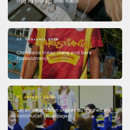
tryg og professionel hjælp
03. February 2026
Christiania trøjer mere end bare
fodboldmerch
31. January 2026
Lej en vikar sådan skaber du tryghed og
kontinuitet i hverdagen