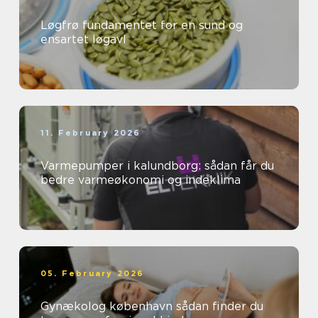
Løgfrø fundamentet for en sund og
ensartet løgavl
11. February 2026
Varmepumper i kalundborg: sådan får du
bedre varmeøkonomi og indeklima
05. February 2026
Gynækolog københavn sådan finder du