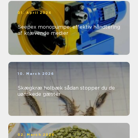
01. April 2026
Seepex monopumpe: effektiv håndtering
af krævende medier
10. March 2026
Skægkræ holbæk sådan stopper du de
uønskede gæster
02. March 2026