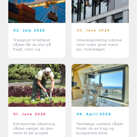
02. July 2026
30. June 2026
Transport til letland
Vinudespolering odense
sådan får du styr på
rene ruder giver mere
fragt, ruter og
lys i hverdagen
leveringssikkerhed
01. June 2026
06. April 2026
Entreprenør silkeborg
Tandlæge vanløse sådan
sådan vælger du den
finder du en tryg og
rette til dit projekt
kompetent klinik