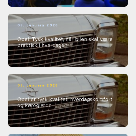
05. January 2026
Opel: Tysk kvalitet, når bilen skal være
praktisk i hverdagen
05. January 2026
Opel er tysk kvalitet, hverdagskomfort
og køreglæde