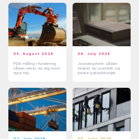
03. August 2026
06. July 2026
PDA måling i fundering:
Jounalsystem: sådan
sådan sikrer du dig mod
skaber du overblik og
dyre fejl
bedre patientforløb
02. July 2026
30. June 2026