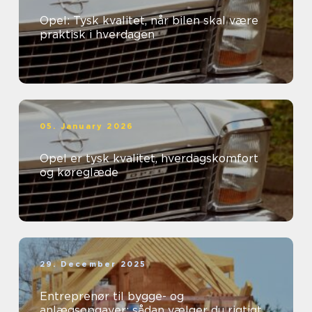
Opel: Tysk kvalitet, når bilen skal være
praktisk i hverdagen
05. January 2026
Opel er tysk kvalitet, hverdagskomfort
og køreglæde
29. December 2025
Entreprenør til bygge- og
anlægsopgaver: sådan vælger du rigtigt