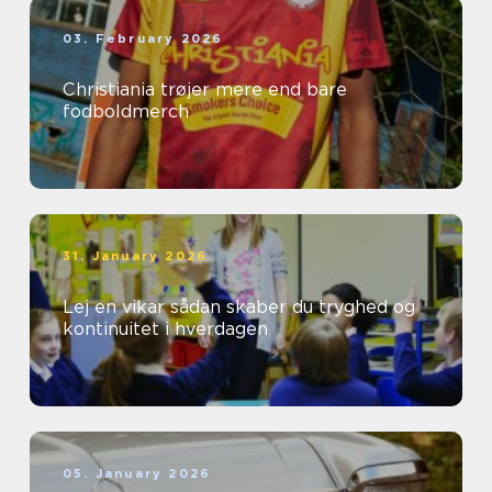
03. February 2026
Christiania trøjer mere end bare
fodboldmerch
31. January 2026
Lej en vikar sådan skaber du tryghed og
kontinuitet i hverdagen
05. January 2026