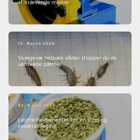
af krævende medier
10. March 2026
Skægkræ holbæk sådan stopper du de
uønskede gæster
02. March 2026
Løgfrø fundamentet for en sund og
ensartet løgavl