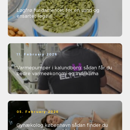
Løgfrø fundamentet for en sund og
ensartet løgavl
11. February 2026
Varmepumper i kalundborg: sådan får du
bedre varmeøkonomi og indeklima
05. February 2026
Gynækolog københavn sådan finder du