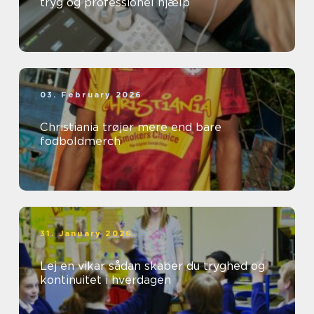
tryg og professionel hjælp
03. February 2026
Christiania trøjer mere end bare
fodboldmerch
31. January 2026
Lej en vikar sådan skaber du tryghed og
kontinuitet i hverdagen