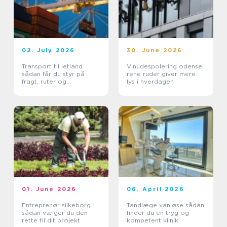
02. July 2026
30. June 2026
Transport til letland
Vinudespolering odense
sådan får du styr på
rene ruder giver mere
fragt, ruter og
lys i hverdagen
leveringssikkerhed
01. June 2026
06. April 2026
Entreprenør silkeborg
Tandlæge vanløse sådan
sådan vælger du den
finder du en tryg og
rette til dit projekt
kompetent klinik