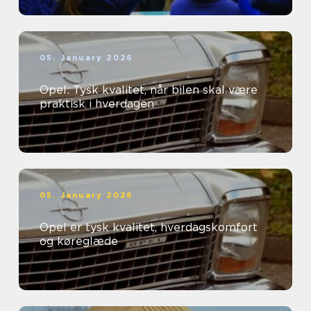
05. January 2026
Opel: Tysk kvalitet, når bilen skal være
praktisk i hverdagen
05. January 2026
Opel er tysk kvalitet, hverdagskomfort
og køreglæde