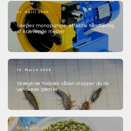
01. April 2026
Seepex monopumpe: effektiv håndtering
af krævende medier
10. March 2026
Skægkræ holbæk sådan stopper du de
uønskede gæster
02. March 2026