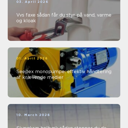
03. April 2026
Vvs faxe sådan får du styr på vand, varme
og kloak
01. April 2026
Seepex monopumpe: effektiv håndtering
af krævende medier
10. March 2026