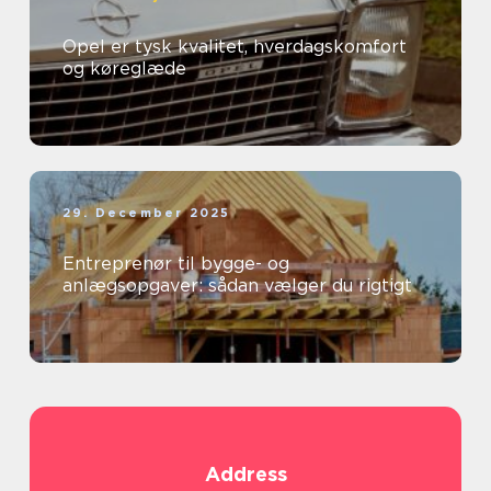
Opel er tysk kvalitet, hverdagskomfort
og køreglæde
29. December 2025
Entreprenør til bygge- og
anlægsopgaver: sådan vælger du rigtigt
Address