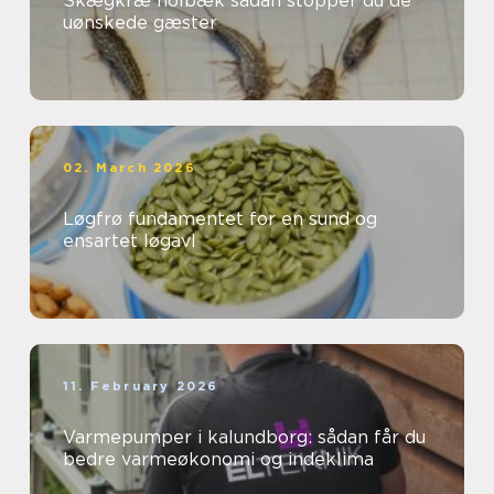
Skægkræ holbæk sådan stopper du de
uønskede gæster
02. March 2026
Løgfrø fundamentet for en sund og
ensartet løgavl
11. February 2026
Varmepumper i kalundborg: sådan får du
bedre varmeøkonomi og indeklima