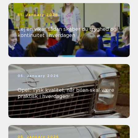
31. January 2026
Lej en vikar sådan skaber du tryghed og
kontinuitet i hverdagen
05. January 2026
Opel: Tysk kvalitet, når bilen skal være
praktisk i hverdagen
05. January 2026