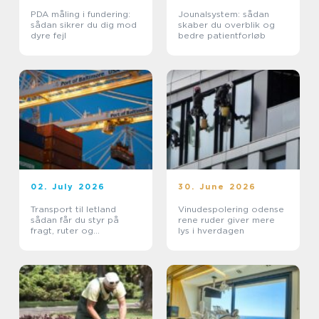
PDA måling i fundering:
Jounalsystem: sådan
sådan sikrer du dig mod
skaber du overblik og
dyre fejl
bedre patientforløb
02. July 2026
30. June 2026
Transport til letland
Vinudespolering odense
sådan får du styr på
rene ruder giver mere
fragt, ruter og
lys i hverdagen
leveringssikkerhed