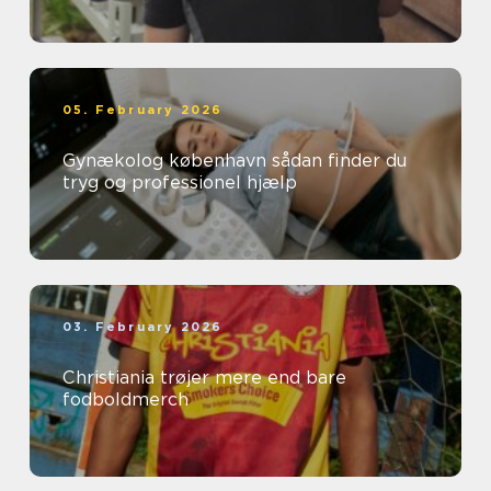
05. February 2026
Gynækolog københavn sådan finder du
tryg og professionel hjælp
03. February 2026
Christiania trøjer mere end bare
fodboldmerch