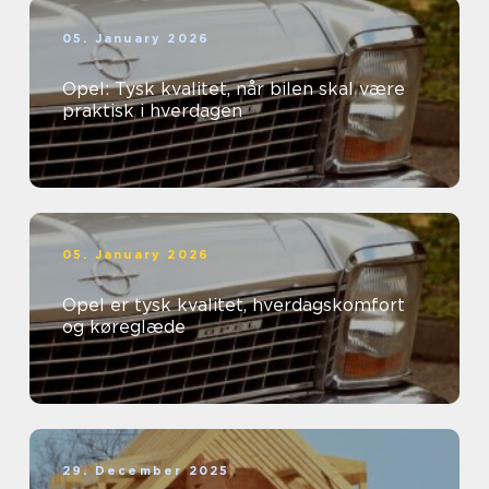
05. January 2026
Opel: Tysk kvalitet, når bilen skal være
praktisk i hverdagen
05. January 2026
Opel er tysk kvalitet, hverdagskomfort
og køreglæde
29. December 2025