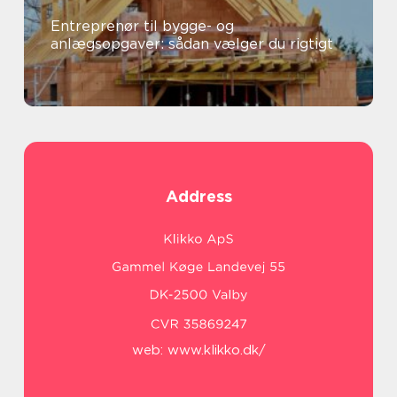
Entreprenør til bygge- og
anlægsopgaver: sådan vælger du rigtigt
Address
web:
www.klikko.dk/