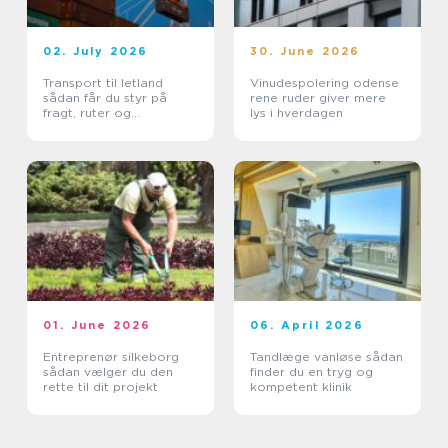
02. July 2026
30. June 2026
Transport til letland
Vinudespolering odense
sådan får du styr på
rene ruder giver mere
fragt, ruter og
lys i hverdagen
leveringssikkerhed
01. June 2026
06. April 2026
Entreprenør silkeborg
Tandlæge vanløse sådan
sådan vælger du den
finder du en tryg og
rette til dit projekt
kompetent klinik