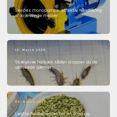
Seepex monopumpe: effektiv håndtering
af krævende medier
10. March 2026
Skægkræ holbæk sådan stopper du de
uønskede gæster
02. March 2026
Løgfrø fundamentet for en sund og