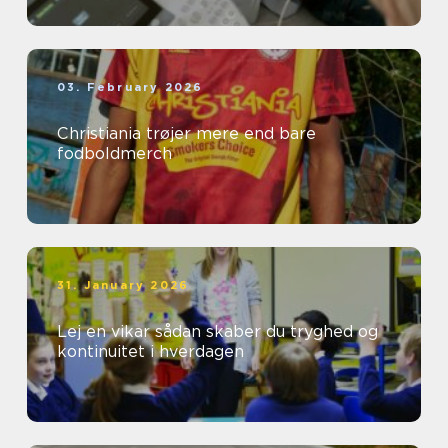
03. February 2026
Christiania trøjer mere end bare
fodboldmerch
31. January 2026
Lej en vikar sådan skaber du tryghed og
kontinuitet i hverdagen