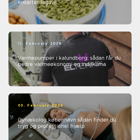
ensartet løgavl
11. February 2026
Varmepumper i kalundborg: sådan får du
bedre varmeøkonomi og indeklima
05. February 2026
Gynækolog københavn sådan finder du
tryg og professionel hjælp