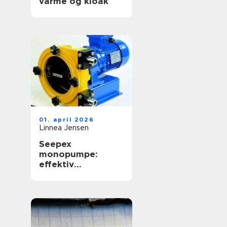
varme og kloak
01. april 2026
Linnea Jensen
Seepex
monopumpe:
effektiv
håndtering af
krævende medier