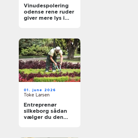
Vinudespolering
odense rene ruder
giver mere lys i
hverdagen
01. june 2026
Toke Larsen
Entreprenør
silkeborg sådan
vælger du den
rette til dit projekt