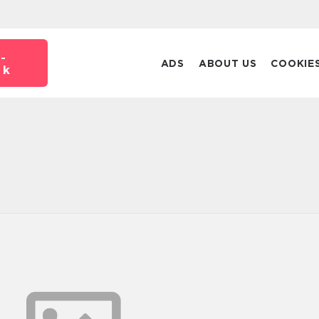
-
ADS
ABOUT US
COOKIE
dk