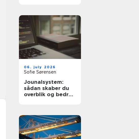
dyre fejl
06. july 2026
Sofie Sørensen
Jounalsystem:
sådan skaber du
overblik og bedre
patientforløb