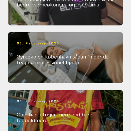
bedre varmeøkonomi og indeklima
05. February 2026
Gynækolog københavn sådan finder du
tryg og professionel hjælp
03. February 2026
Christiania trøjer mere end bare
fodboldmerch