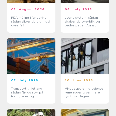
03. August 2026
06. July 2026
PDA måling i fundering:
Jounalsystem: sådan
sådan sikrer du dig mod
skaber du overblik og
dyre fejl
bedre patientforløb
02. July 2026
30. June 2026
Transport til letland
Vinudespolering odense
sådan får du styr på
rene ruder giver mere
fragt, ruter og
lys i hverdagen
leveringssikkerhed