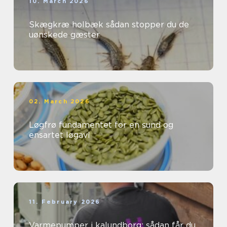
10. March 2026
Skægkræ holbæk sådan stopper du de
uønskede gæster
02. March 2026
Løgfrø fundamentet for en sund og
ensartet løgavl
11. February 2026
Varmepumper i kalundborg: sådan får du