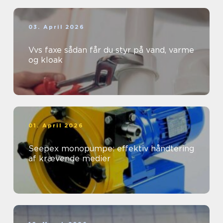
03. April 2026
Vvs faxe sådan får du styr på vand, varme
og kloak
01. April 2026
Seepex monopumpe: effektiv håndtering
af krævende medier