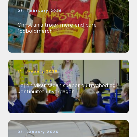
03. February 2026
Christiania trøjer mere end bare
fodboldmerch
31. January 2026
Lej en vikar sådan skaber du tryghed og
kontinuitet i hverdagen
05. January 2026