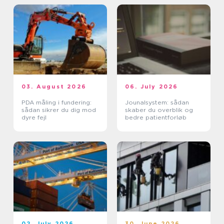
03. August 2026
06. July 2026
PDA måling i fundering:
Jounalsystem: sådan
sådan sikrer du dig mod
skaber du overblik og
dyre fejl
bedre patientforløb
02. July 2026
30. June 2026