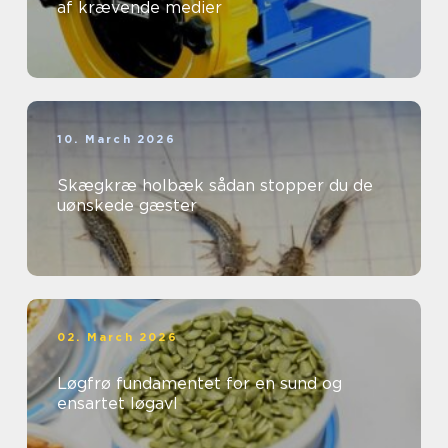
af krævende medier
10. March 2026
Skægkræ holbæk sådan stopper du de
uønskede gæster
02. March 2026
Løgfrø fundamentet for en sund og
ensartet løgavl