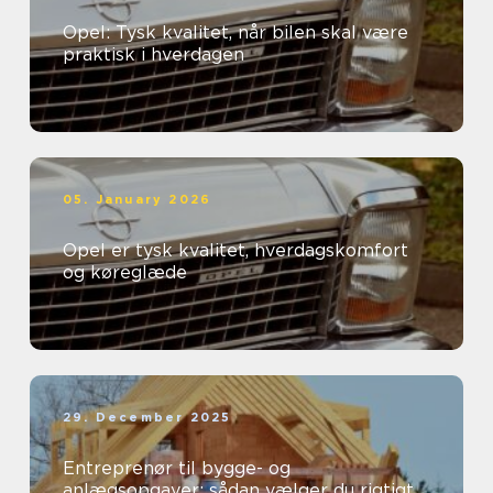
Opel: Tysk kvalitet, når bilen skal være
praktisk i hverdagen
05. January 2026
Opel er tysk kvalitet, hverdagskomfort
og køreglæde
29. December 2025
Entreprenør til bygge- og
anlægsopgaver: sådan vælger du rigtigt