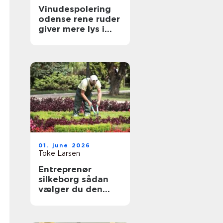
Vinudespolering
odense rene ruder
giver mere lys i
hverdagen
01. june 2026
Toke Larsen
Entreprenør
silkeborg sådan
vælger du den
rette til dit projekt