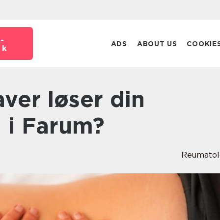
-
ADS
ABOUT US
COOKIE
dk
 i Farum?
Reumatol