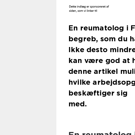
En reumatolog i F
begreb, som du ha
Ikke desto mindr
kan være god at h
denne artikel mul
hvilke arbejdsop
beskæftiger sig
med.
En reumatolog 