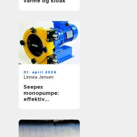
varme og kloak
01. april 2026
Linnea Jensen
Seepex
monopumpe:
effektiv
håndtering af
krævende medier