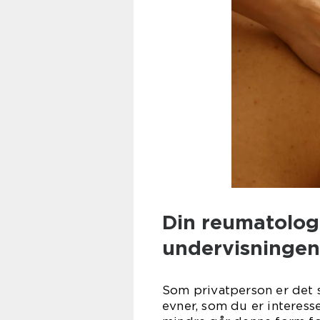
Din reumatolog 
undervisningen
Som privatperson er det
evner, som du er interess