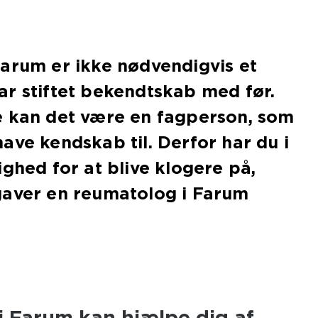
arum er ikke nødvendigvis et
r stiftet bekendtskab med før.
e kan det være en fagperson, som
ave kendskab til. Derfor har du i
ighed for at blive klogere på,
gaver en reumatolog i Farum
i Farum kan hjælpe dig af