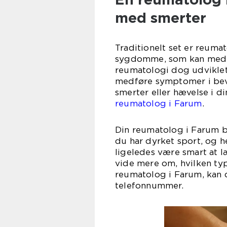
med smerter
Traditionelt set er reum
sygdomme, som kan medfør
reumatologi dog udviklet 
medføre symptomer i bev
smerter eller hævelse i d
reumatolog i Farum
.
Din reumatolog i Farum b
du har dyrket sport, og h
ligeledes være smart at l
vide mere om, hvilken ty
reumatolog i Farum, kan 
telefonnummer.