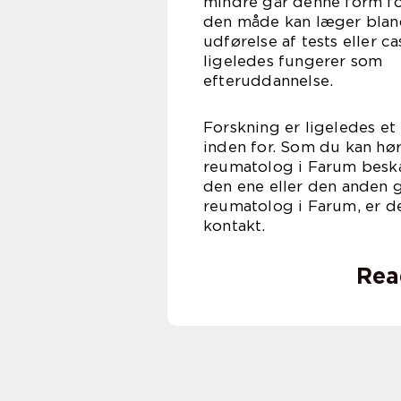
mindre går denne form for
den måde kan læger bland
udførelse af tests eller c
ligeledes fungerer som
efteru
Forskning er ligeledes e
inden for. Som du kan hør
reumatolog i Farum beskæ
den ene eller den anden 
reumatolog i Farum, er d
kon
Rea