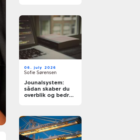
dyre fejl
06. july 2026
Sofie Sørensen
Jounalsystem:
sådan skaber du
overblik og bedre
patientforløb