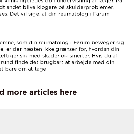
 klinik ligeledes op i undervisning af læger. På
t andet blive klogere på skulderproblemer,
ases. Det vil sige, at din reumatolog i Farum
ddannelse.
t emne, som din reumatolog i Farum bevæger sig
e, er der næsten ikke grænser for, hvordan din
ftiger sig med skader og smerter. Hvis du af
grund finde det brugbart at arbejde med din
et bare om at tage
takt.
d more articles here