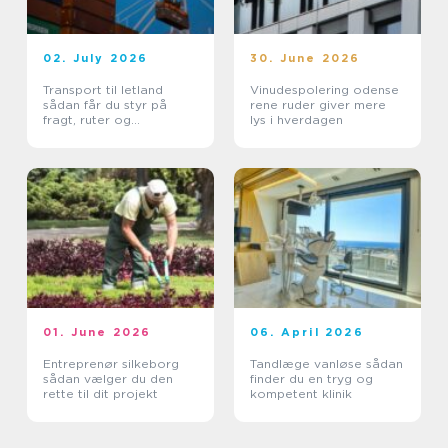
02. July 2026
30. June 2026
Transport til letland
Vinudespolering odense
sådan får du styr på
rene ruder giver mere
fragt, ruter og
lys i hverdagen
leveringssikkerhed
01. June 2026
06. April 2026
Entreprenør silkeborg
Tandlæge vanløse sådan
sådan vælger du den
finder du en tryg og
rette til dit projekt
kompetent klinik