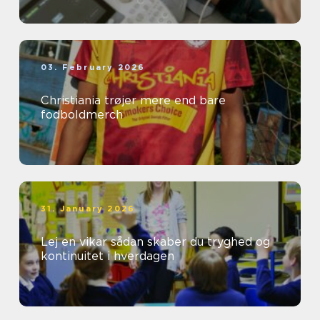
03. February 2026
Christiania trøjer mere end bare
fodboldmerch
31. January 2026
Lej en vikar sådan skaber du tryghed og
kontinuitet i hverdagen