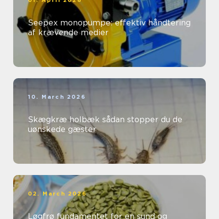
01. April 2026
Seepex monopumpe: effektiv håndtering
af krævende medier
10. March 2026
Skægkræ holbæk sådan stopper du de
uønskede gæster
02. March 2026
Løgfrø fundamentet for en sund og