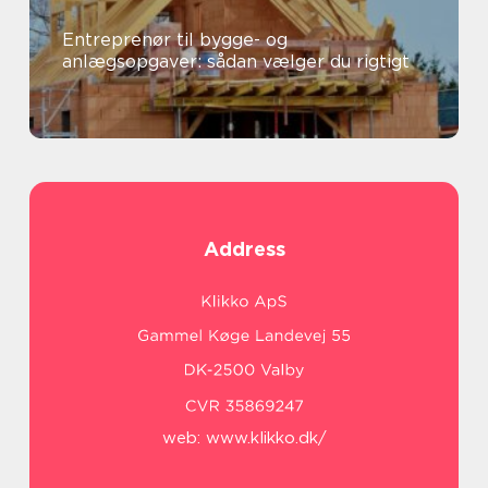
Entreprenør til bygge- og
anlægsopgaver: sådan vælger du rigtigt
Address
web:
www.klikko.dk/