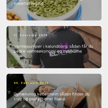
ensartet løgavl
11. February 2026
Varmepumper i kalundborg: sådan får du
bedre varmeøkonomi og indeklima
05. February 2026
Gynækolog københavn sådan finder du
tryg og professionel hjælp