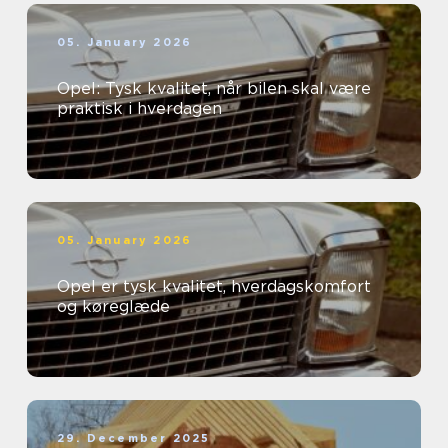
05. January 2026
Opel: Tysk kvalitet, når bilen skal være
praktisk i hverdagen
05. January 2026
Opel er tysk kvalitet, hverdagskomfort
og køreglæde
29. December 2025