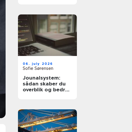
dyre fejl
06. july 2026
Sofie Sørensen
Jounalsystem:
sådan skaber du
overblik og bedre
patientforløb