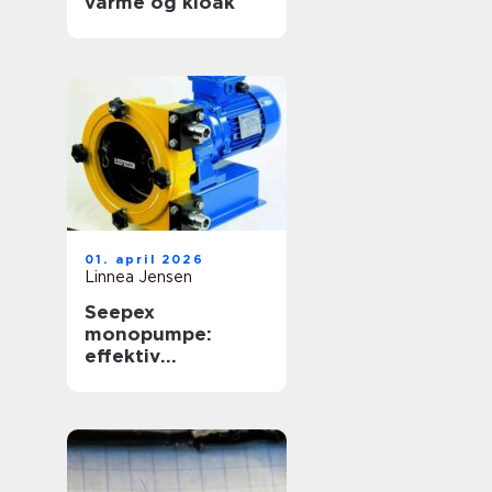
varme og kloak
01. april 2026
Linnea Jensen
Seepex
monopumpe:
effektiv
håndtering af
krævende medier