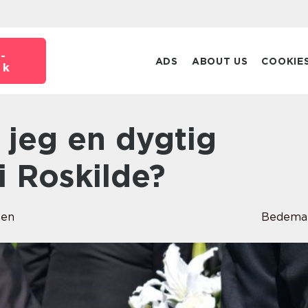
-
ADS
ABOUT US
COOKIE
dk
 Roskilde?
sen
Bedema