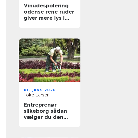
Vinudespolering
odense rene ruder
giver mere lys i
hverdagen
01. june 2026
Toke Larsen
Entreprenør
silkeborg sådan
vælger du den
rette til dit projekt