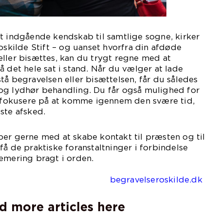
t indgående kendskab til samtlige sogne, kirker
oskilde Stift – og uanset hvorfra din afdøde
ller bisættes, kan du trygt regne med at
å det hele sat i stand. Når du vælger at lade
tå begravelsen eller bisættelsen, får du således
og lydhør behandling. Du får også mulighed for
og fokusere på at komme igennem den svære tid,
ste afsked.
er gerne med at skabe kontakt til præsten og til
få de praktiske foranstaltninger i forbindelse
emering bragt i orden.
velseroskilde.dk
d more articles here